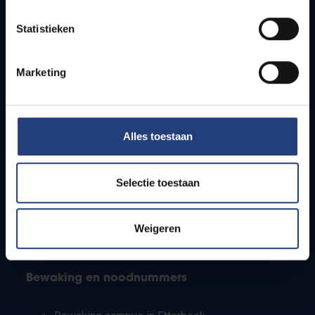
Lesroosters
Statistieken
Bereikbaarheid
Onderzoeksgroepen
Campusfaciliteiten
Marketing
Info voor
Alles toestaan
Pers
Studenten
Personeel
Selectie toestaan
PhD-studenten
Leerkrachten en secundaire scholen
Werkstudenten
Weigeren
Internationale studenten
Bewaking en noodnummers