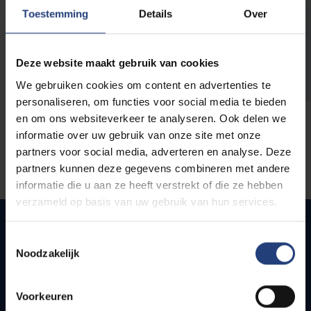
opleidingen
Toestemming
Details
Over
Deze website maakt gebruik van cookies
We gebruiken cookies om content en advertenties te
personaliseren, om functies voor social media te bieden
en om ons websiteverkeer te analyseren. Ook delen we
informatie over uw gebruik van onze site met onze
partners voor social media, adverteren en analyse. Deze
partners kunnen deze gegevens combineren met andere
informatie die u aan ze heeft verstrekt of die ze hebben
verzameld op basis van uw gebruik van hun services.
Toestemmingsselectie
Noodzakelijk
Snel naar
Webmail
Voorkeuren
Jobs