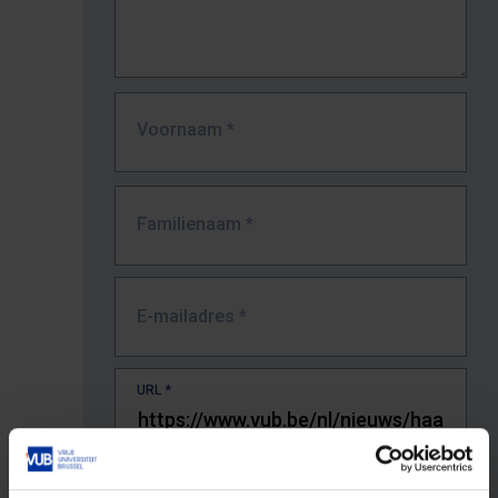
Voornaam
*
Familienaam
*
E-mailadres
*
URL
*
De volledige URL van de pagina waar je de fout zag.
Bv. https://www.vub.be/nl/studeren-aan-de-vub/alle-