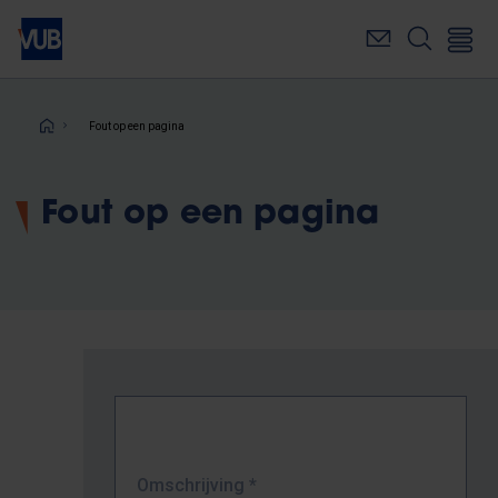
Overslaan
en
naar
de
inhoud
Kruimelpad
Fout op een pagina
gaan
Fout op een pagina
Omschrijving
*