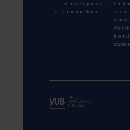
Onderzoeksgroepen
Leerkra
Campusfaciliteiten
en secu
scholen
Werkst
Internat
student