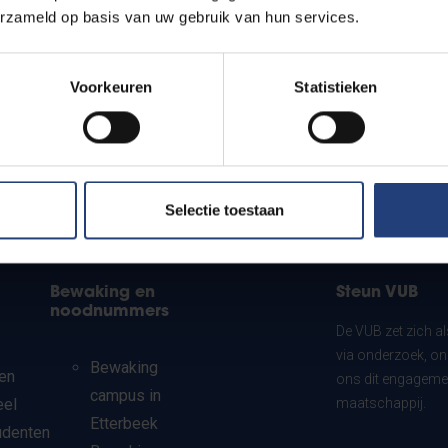
erzameld op basis van uw gebruik van hun services.
Voorkeuren
Statistieken
Selectie toestaan
Bewaking en
Steun VUB
noodnummers
De VUB zet zich a
via onderzoek, on
Bewaking
en
ons dit engagemen
campus in
eel
maatschappij.
Etterbeek
udenten