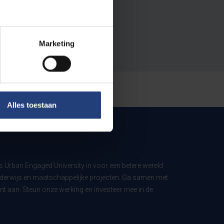
Marketing
Alles toestaan
ls Urban Engaged University in voor een betere wereld
derwijs en maatschappelijke projecten. Ga samen met
t aan. Steun onze werking en investeer mee in de