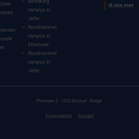
Bewaking
chten
Ik doe mee
campus in
ndaire
Jette
Noodnummer
udenten
campus in
ionale
Etterbeek
en
Noodnummer
campus in
Jette
Pleinlaan 2 - 1050 Brussel - België
Privacybeleid
Contact