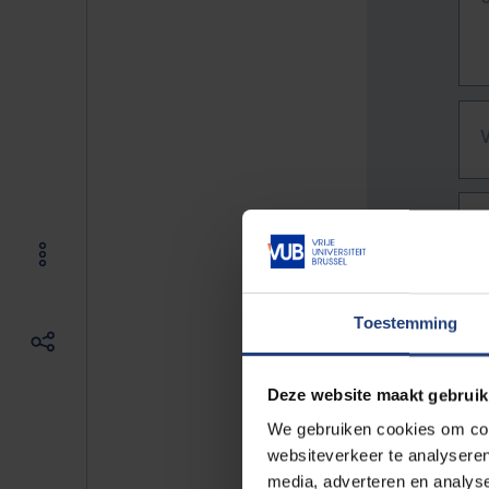
Toestemming
Deze website maakt gebruik
We gebruiken cookies om cont
websiteverkeer te analyseren
De vo
media, adverteren en analys
Bv. h