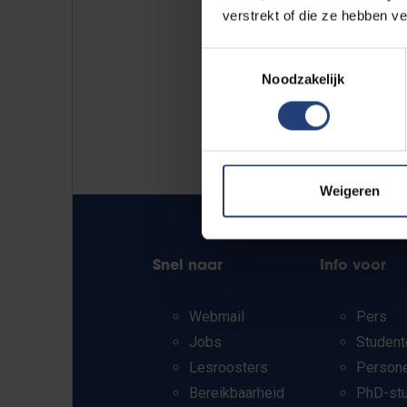
verstrekt of die ze hebben v
Toestemmingsselectie
Noodzakelijk
Weigeren
Snel naar
Info voor
Webmail
Pers
Jobs
Student
Lesroosters
Person
Bereikbaarheid
PhD-st