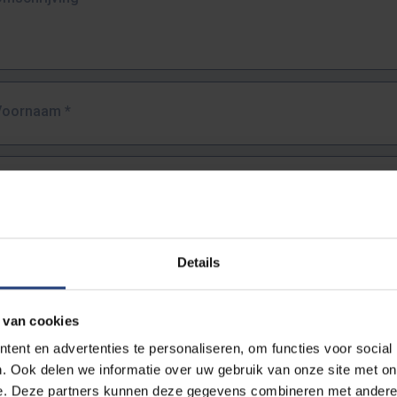
Voornaam
*
Familienaam
*
E-mailadres
*
Details
URL
*
 van cookies
ent en advertenties te personaliseren, om functies voor social
. Ook delen we informatie over uw gebruik van onze site met on
lledige URL van de pagina waar je de fout zag.
e. Deze partners kunnen deze gegevens combineren met andere i
ttps://www.vub.be/nl/studeren-aan-de-vub/alle-opleidingen