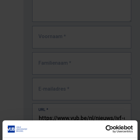
Voornaam
*
Familienaam
*
E-mailadres
*
URL
*
De volledige URL van de pagina waar je de fout zag.
Bv. https://www.vub.be/nl/studeren-aan-de-vub/alle-