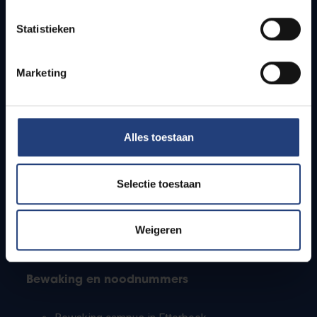
Lesroosters
Statistieken
Bereikbaarheid
Onderzoeksgroepen
Campusfaciliteiten
Marketing
Info voor
Alles toestaan
Pers
Studenten
Personeel
Selectie toestaan
PhD-studenten
Leerkrachten en secundaire scholen
Werkstudenten
Weigeren
Internationale studenten
Bewaking en noodnummers