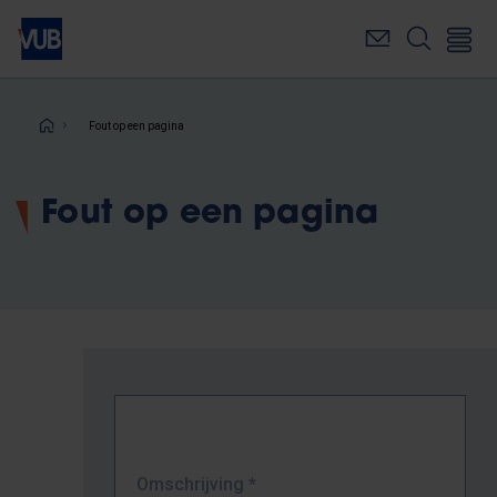
Overslaan
en
naar
de
inhoud
Kruimelpad
Fout op een pagina
gaan
Fout op een pagina
Omschrijving
*