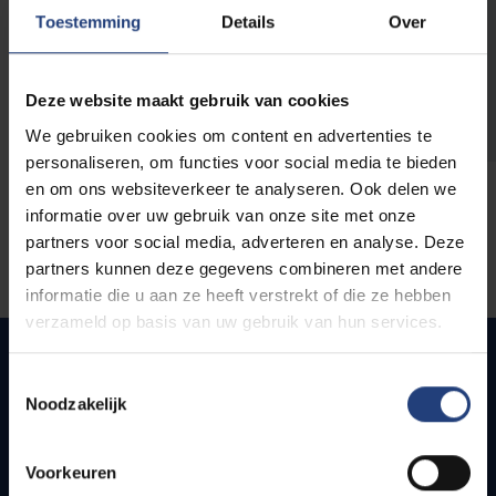
opleidingen
Toestemming
Details
Over
Deze website maakt gebruik van cookies
We gebruiken cookies om content en advertenties te
personaliseren, om functies voor social media te bieden
en om ons websiteverkeer te analyseren. Ook delen we
informatie over uw gebruik van onze site met onze
partners voor social media, adverteren en analyse. Deze
partners kunnen deze gegevens combineren met andere
informatie die u aan ze heeft verstrekt of die ze hebben
verzameld op basis van uw gebruik van hun services.
Toestemmingsselectie
Noodzakelijk
Snel naar
Webmail
Voorkeuren
Jobs