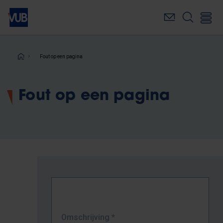
Overslaan
en
naar
de
inhoud
Kruimelpad
Fout op een pagina
gaan
Fout op een pagina
Omschrijving
*