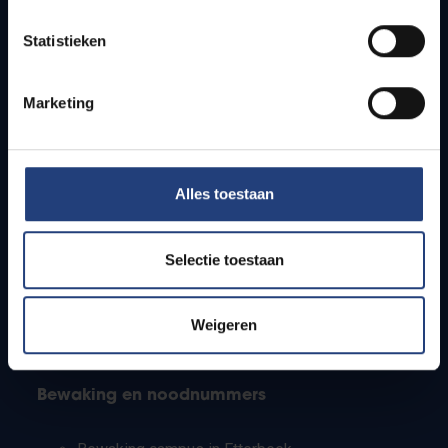
Lesroosters
Statistieken
Bereikbaarheid
Onderzoeksgroepen
Campusfaciliteiten
Marketing
Info voor
Alles toestaan
Pers
Studenten
Personeel
Selectie toestaan
PhD-studenten
Leerkrachten en secundaire scholen
Werkstudenten
Weigeren
Internationale studenten
Bewaking en noodnummers