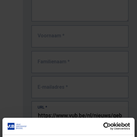
Voornaam
*
Familienaam
*
E-mailadres
*
URL
*
De volledige URL van de pagina waar je de fout zag.
Bv. https://www.vub.be/nl/studeren-aan-de-vub/alle-