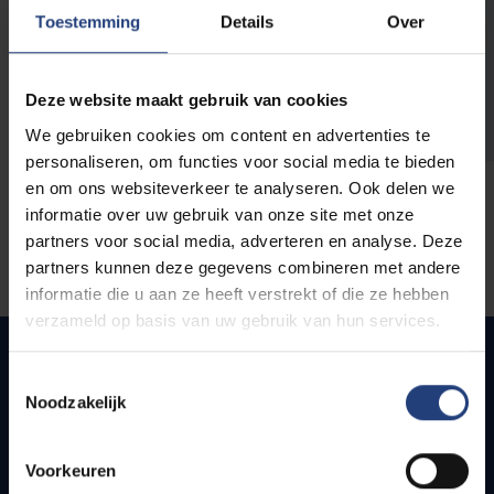
opleidingen
Toestemming
Details
Over
Deze website maakt gebruik van cookies
We gebruiken cookies om content en advertenties te
personaliseren, om functies voor social media te bieden
en om ons websiteverkeer te analyseren. Ook delen we
informatie over uw gebruik van onze site met onze
partners voor social media, adverteren en analyse. Deze
partners kunnen deze gegevens combineren met andere
informatie die u aan ze heeft verstrekt of die ze hebben
verzameld op basis van uw gebruik van hun services.
Toestemmingsselectie
Noodzakelijk
Snel naar
Webmail
Voorkeuren
Jobs