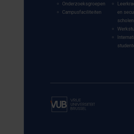
Onderzoeksgroepen
Leerkra
Campusfaciliteiten
en secu
scholen
Werkst
Internat
student