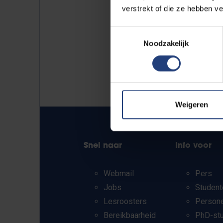
verstrekt of die ze hebben v
Toestemmingsselectie
Noodzakelijk
Weigeren
Snel naar
Info voor
Webmail
Pers
Jobs
Student
Lesroosters
Person
Bereikbaarheid
PhD-st