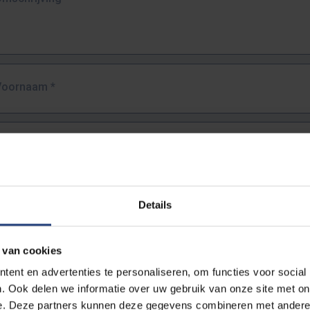
Voornaam
*
Familienaam
*
E-mailadres
*
Details
URL
*
 van cookies
ent en advertenties te personaliseren, om functies voor social
. Ook delen we informatie over uw gebruik van onze site met on
lledige URL van de pagina waar je de fout zag.
e. Deze partners kunnen deze gegevens combineren met andere i
ttps://www.vub.be/nl/studeren-aan-de-vub/alle-opleidingen