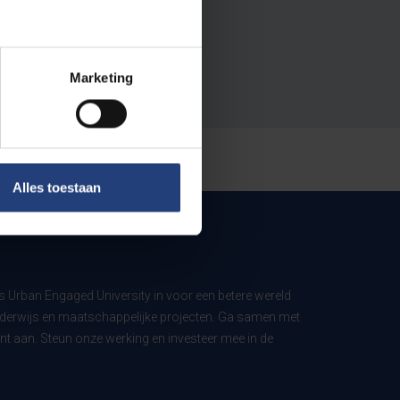
Marketing
Alles toestaan
ls Urban Engaged University in voor een betere wereld
derwijs en maatschappelijke projecten. Ga samen met
t aan. Steun onze werking en investeer mee in de