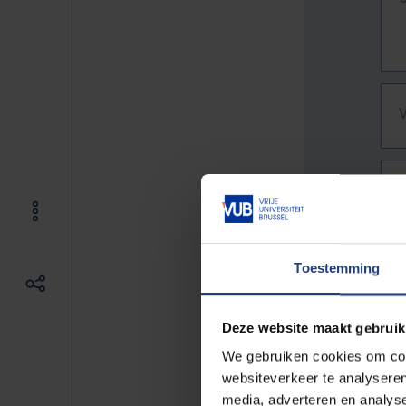
Toestemming
Deze website maakt gebruik
We gebruiken cookies om cont
websiteverkeer te analyseren
De vo
media, adverteren en analys
Bv. h