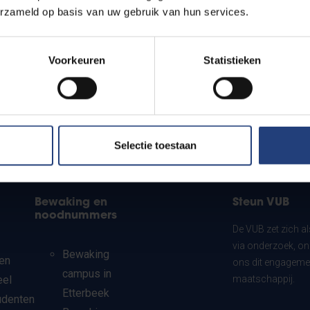
erzameld op basis van uw gebruik van hun services.
Voorkeuren
Statistieken
Selectie toestaan
Bewaking en
Steun VUB
noodnummers
De VUB zet zich a
via onderzoek, on
Bewaking
en
ons dit engagemen
campus in
eel
maatschappij.
Etterbeek
udenten