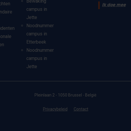
Bewaking
chten
Ik doe mee
campus in
ndaire
Jette
Noodnummer
udenten
campus in
ionale
Etterbeek
en
Noodnummer
campus in
Jette
Pleinlaan 2 - 1050 Brussel - België
Privacybeleid
Contact