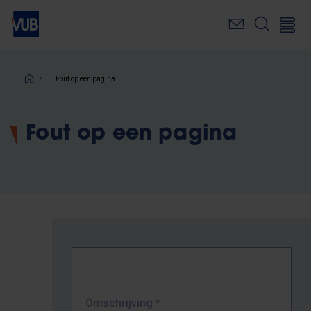
Overslaan
en
naar
de
inhoud
Kruimelpad
Fout op een pagina
gaan
Fout op een pagina
Omschrijving
*