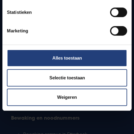
Lesroosters
Statistieken
Bereikbaarheid
Onderzoeksgroepen
Campusfaciliteiten
Marketing
Info voor
Alles toestaan
Pers
Studenten
Personeel
Selectie toestaan
PhD-studenten
Leerkrachten en secundaire scholen
Werkstudenten
Weigeren
Internationale studenten
Bewaking en noodnummers