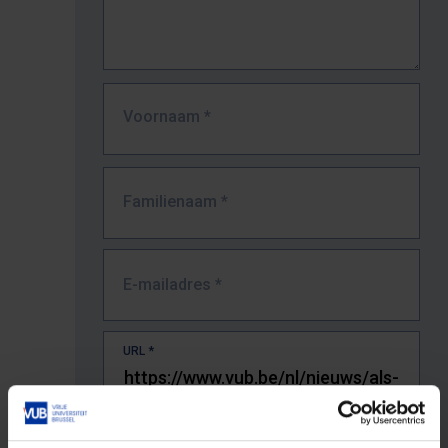
Voornaam
*
Familienaam
*
E-mailadres
*
URL
*
De volledige URL van de pagina waar je de fout zag.
Bv. https://www.vub.be/nl/studeren-aan-de-vub/alle-