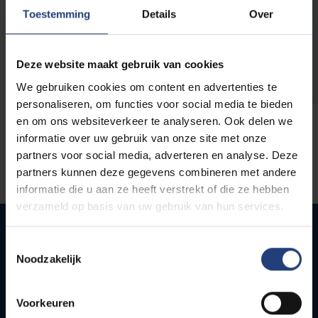
opleidingen
Toestemming
Details
Over
Deze website maakt gebruik van cookies
We gebruiken cookies om content en advertenties te
personaliseren, om functies voor social media te bieden
en om ons websiteverkeer te analyseren. Ook delen we
informatie over uw gebruik van onze site met onze
partners voor social media, adverteren en analyse. Deze
partners kunnen deze gegevens combineren met andere
informatie die u aan ze heeft verstrekt of die ze hebben
verzameld op basis van uw gebruik van hun services.
Toestemmingsselectie
Noodzakelijk
Snel naar
Webmail
Voorkeuren
Jobs