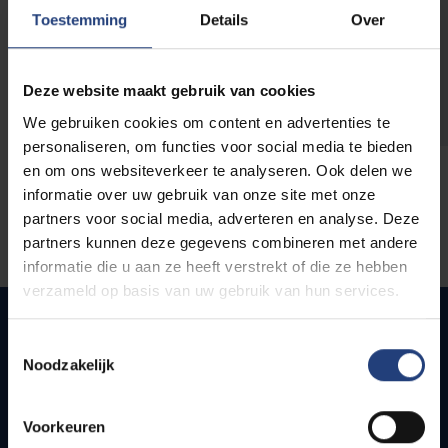
opleidingen
Toestemming
Details
Over
Deze website maakt gebruik van cookies
We gebruiken cookies om content en advertenties te
personaliseren, om functies voor social media te bieden
en om ons websiteverkeer te analyseren. Ook delen we
informatie over uw gebruik van onze site met onze
partners voor social media, adverteren en analyse. Deze
partners kunnen deze gegevens combineren met andere
informatie die u aan ze heeft verstrekt of die ze hebben
verzameld op basis van uw gebruik van hun services.
Toestemmingsselectie
Noodzakelijk
Snel naar
Webmail
Voorkeuren
Jobs