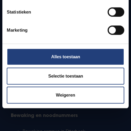
Lesroosters
Statistieken
Bereikbaarheid
Onderzoeksgroepen
Campusfaciliteiten
Marketing
Info voor
Alles toestaan
Pers
Studenten
Personeel
Selectie toestaan
PhD-studenten
Leerkrachten en secundaire scholen
Werkstudenten
Weigeren
Internationale studenten
Bewaking en noodnummers