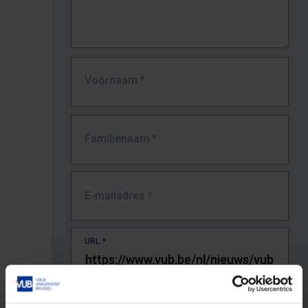
Voornaam
*
Familienaam
*
E-mailadres
*
URL
*
De volledige URL van de pagina waar je de fout zag.
Bv. https://www.vub.be/nl/studeren-aan-de-vub/alle-