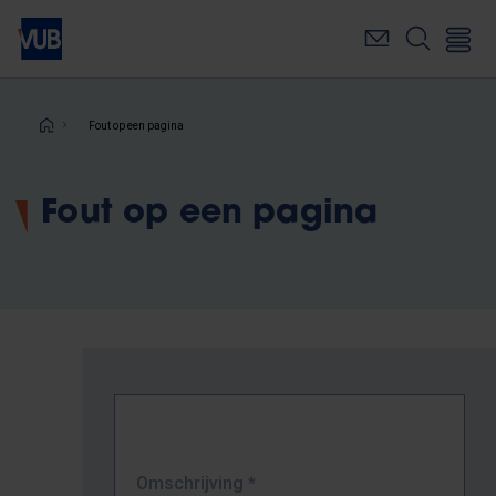
Overslaan
en
naar
de
inhoud
Kruimelpad
Fout op een pagina
gaan
Fout op een pagina
Omschrijving
*