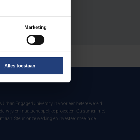
Marketing
Alles toestaan
ls Urban Engaged University in voor een betere wereld
derwijs en maatschappelijke projecten. Ga samen met
t aan. Steun onze werking en investeer mee in de