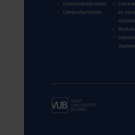
Onderzoeksgroepen
Leerkra
Campusfaciliteiten
en secu
scholen
Werkst
Internat
student