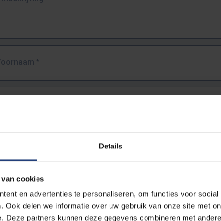
Voornaam
*
Familienaam
*
E-mailadres
*
Details
URL
*
 van cookies
ent en advertenties te personaliseren, om functies voor social
. Ook delen we informatie over uw gebruik van onze site met on
lledige URL van de pagina waar je de fout zag.
e. Deze partners kunnen deze gegevens combineren met andere i
ttps://www.vub.be/nl/studeren-aan-de-vub/alle-opleidingen