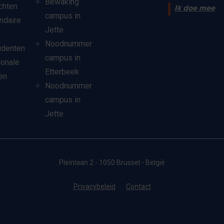
Bewaking
chten
Ik doe mee
campus in
ndaire
Jette
Noodnummer
udenten
campus in
ionale
Etterbeek
en
Noodnummer
campus in
Jette
Pleinlaan 2 - 1050 Brussel - België
Privacybeleid
Contact