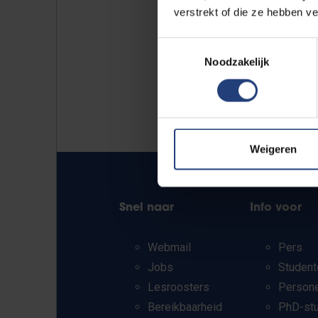
verstrekt of die ze hebben v
Toestemmingsselectie
Noodzakelijk
Weigeren
Snel naar
Info voor
Webmail
Pers
Jobs
Student
Lesroosters
Person
Bereikbaarheid
PhD-st