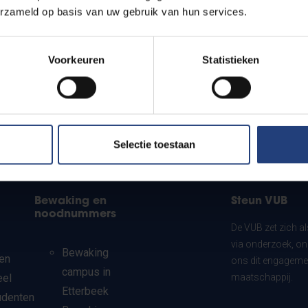
erzameld op basis van uw gebruik van hun services.
Voorkeuren
Statistieken
Selectie toestaan
Bewaking en
Steun VUB
noodnummers
De VUB zet zich a
via onderzoek, on
Bewaking
en
ons dit engagemen
campus in
eel
maatschappij.
Etterbeek
udenten