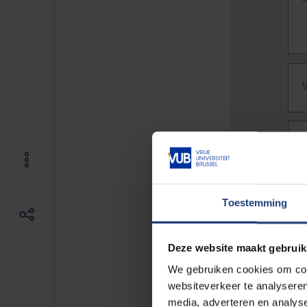
Toestemming
Deze website maakt gebruik
We gebruiken cookies om cont
websiteverkeer te analyseren
De vo
media, adverteren en analys
Bv. h