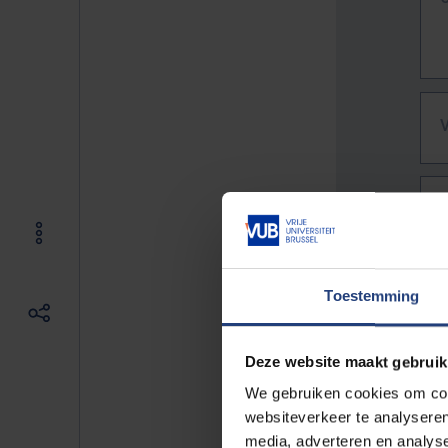
Toestemming
Deze website maakt gebruik
We gebruiken cookies om cont
websiteverkeer te analyseren
De vo
media, adverteren en analys
Bv. h