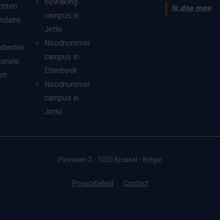
Bewaking
chten
Ik doe mee
campus in
ndaire
Jette
Noodnummer
udenten
campus in
ionale
Etterbeek
en
Noodnummer
campus in
Jette
Pleinlaan 2 - 1050 Brussel - België
Privacybeleid
Contact