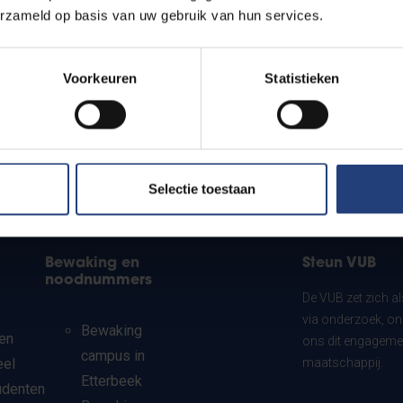
erzameld op basis van uw gebruik van hun services.
Voorkeuren
Statistieken
Selectie toestaan
Bewaking en
Steun VUB
noodnummers
De VUB zet zich a
via onderzoek, on
Bewaking
en
ons dit engagemen
campus in
eel
maatschappij.
Etterbeek
udenten