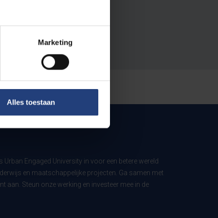
Marketing
Alles toestaan
ls Urban Engaged University in voor een betere wereld
derwijs en maatschappelijke projecten. Ga samen met
t aan. Steun onze werking en investeer mee in de