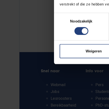
verstrekt of die ze hebben v
Toestemmingsselectie
Noodzakelijk
Weigeren
Snel naar
Info voor
Webmail
Pers
Jobs
Student
Lesroosters
Person
Bereikbaarheid
PhD-st