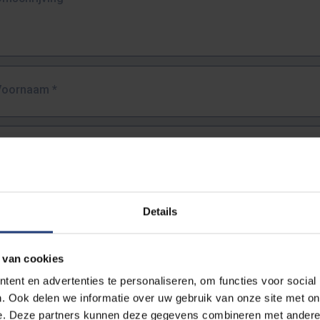
Voornaam
*
Familienaam
*
E-mailadres
*
Details
URL
*
 van cookies
ent en advertenties te personaliseren, om functies voor social
. Ook delen we informatie over uw gebruik van onze site met on
lledige URL van de pagina waar je de fout zag.
e. Deze partners kunnen deze gegevens combineren met andere i
ttps://www.vub.be/nl/studeren-aan-de-vub/alle-opleidingen