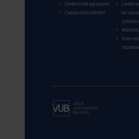
Onderzoeksgroepen
Leerkra
Campusfaciliteiten
en secu
scholen
Werkst
Internat
student