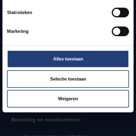
Lesroosters
Statistieken
Bereikbaarheid
Onderzoeksgroepen
Campusfaciliteiten
Marketing
Info voor
Alles toestaan
Pers
Studenten
Personeel
Selectie toestaan
PhD-studenten
Leerkrachten en secundaire scholen
Werkstudenten
Weigeren
Internationale studenten
Bewaking en noodnummers