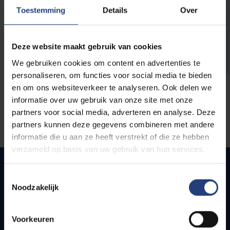
opleidingen
Toestemming
Details
Over
Deze website maakt gebruik van cookies
We gebruiken cookies om content en advertenties te
personaliseren, om functies voor social media te bieden
en om ons websiteverkeer te analyseren. Ook delen we
informatie over uw gebruik van onze site met onze
partners voor social media, adverteren en analyse. Deze
partners kunnen deze gegevens combineren met andere
informatie die u aan ze heeft verstrekt of die ze hebben
verzameld op basis van uw gebruik van hun services.
Toestemmingsselectie
Noodzakelijk
Snel naar
Webmail
Voorkeuren
Jobs