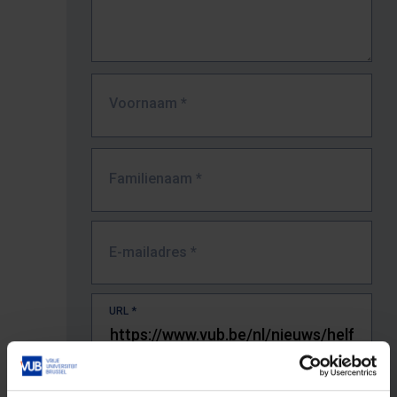
Voornaam
*
Familienaam
*
E-mailadres
*
URL
*
De volledige URL van de pagina waar je de fout zag.
Bv. https://www.vub.be/nl/studeren-aan-de-vub/alle-