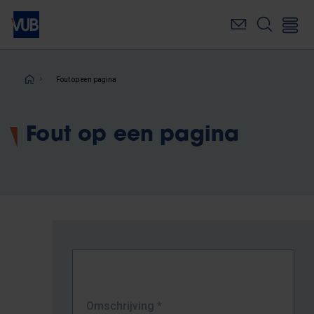
Overslaan
en
naar
de
inhoud
Kruimelpad
Fout op een pagina
gaan
Fout op een pagina
Omschrijving
*