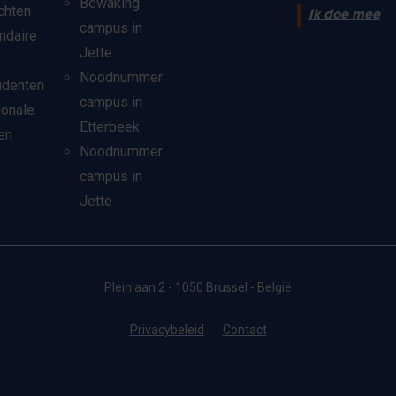
Bewaking
chten
Ik doe mee
campus in
ndaire
Jette
Noodnummer
udenten
campus in
ionale
Etterbeek
en
Noodnummer
campus in
Jette
Pleinlaan 2 - 1050 Brussel - België
Privacybeleid
Contact