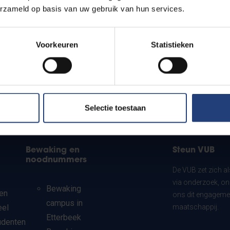
erzameld op basis van uw gebruik van hun services.
Voorkeuren
Statistieken
Selectie toestaan
Bewaking en
Steun VUB
noodnummers
De VUB zet zich a
via onderzoek, on
Bewaking
en
ons dit engagemen
campus in
eel
maatschappij.
Etterbeek
udenten