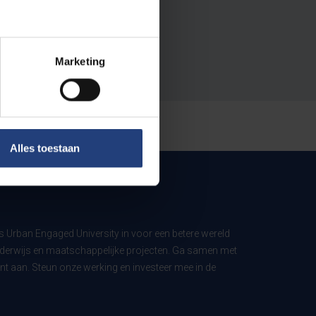
Marketing
Alles toestaan
ls Urban Engaged University in voor een betere wereld
derwijs en maatschappelijke projecten. Ga samen met
t aan. Steun onze werking en investeer mee in de