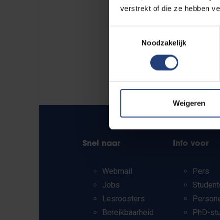
verstrekt of die ze hebben v
Toestemmingsselectie
Noodzakelijk
Weigeren
Snel naar
Info voor
Webmail
Pers
Jobs
Student
Lesroosters
Person
Bereikbaarheid
PhD-st