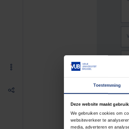
Toestemming
Deze website maakt gebruik
We gebruiken cookies om cont
websiteverkeer te analyseren
De vo
media, adverteren en analys
Bv. h