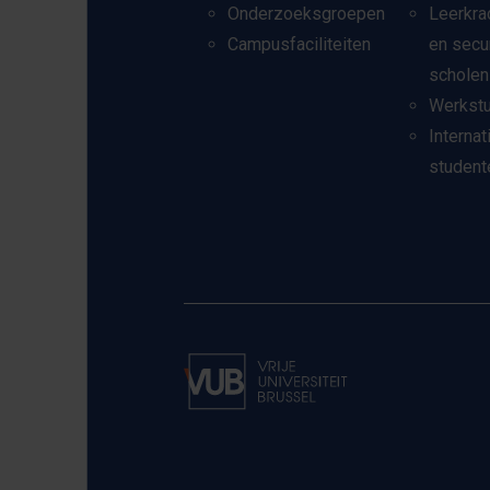
Onderzoeksgroepen
Leerkra
Campusfaciliteiten
en secu
scholen
Werkst
Internat
student