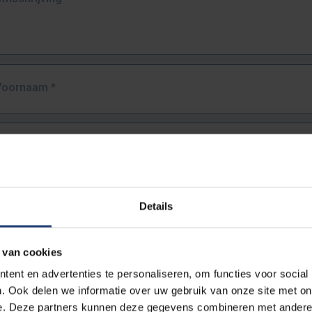
Voornaam
*
Familienaam
*
E-mailadres
*
Details
URL
*
 van cookies
ent en advertenties te personaliseren, om functies voor social
. Ook delen we informatie over uw gebruik van onze site met on
lledige URL van de pagina waar je de fout zag.
e. Deze partners kunnen deze gegevens combineren met andere i
ttps://www.vub.be/nl/studeren-aan-de-vub/alle-opleidingen