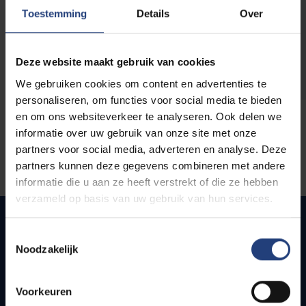
opleidingen
Toestemming
Details
Over
Deze website maakt gebruik van cookies
We gebruiken cookies om content en advertenties te
personaliseren, om functies voor social media te bieden
en om ons websiteverkeer te analyseren. Ook delen we
informatie over uw gebruik van onze site met onze
partners voor social media, adverteren en analyse. Deze
partners kunnen deze gegevens combineren met andere
informatie die u aan ze heeft verstrekt of die ze hebben
verzameld op basis van uw gebruik van hun services.
Toestemmingsselectie
Noodzakelijk
Snel naar
Webmail
Voorkeuren
Jobs