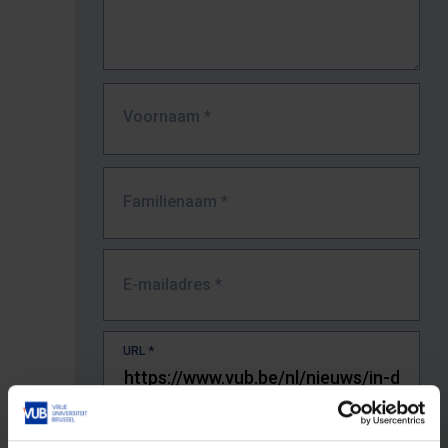
Voornaam
*
Familienaam
*
E-mailadres
*
URL
*
De volledige URL van de pagina waar je de fout zag.
Bv. https://www.vub.be/nl/studeren-aan-de-vub/alle-