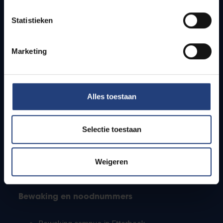
Lesroosters
Statistieken
Bereikbaarheid
Onderzoeksgroepen
Campusfaciliteiten
Marketing
Info voor
Alles toestaan
Pers
Studenten
Personeel
Selectie toestaan
PhD-studenten
Leerkrachten en secundaire scholen
Werkstudenten
Weigeren
Internationale studenten
Bewaking en noodnummers