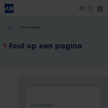
Overslaan
en
naar
de
inhoud
Kruimelpad
Fout op een pagina
gaan
Fout op een pagina
Omschrijving
*