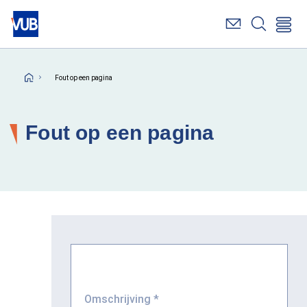
Overslaan
en
naar
de
inhoud
Kruimelpad
Fout op een pagina
gaan
Fout op een pagina
Omschrijving
*