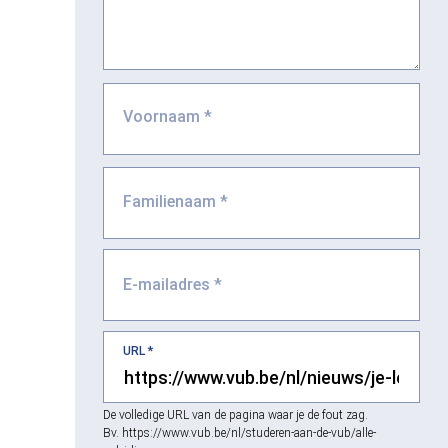
Voornaam
*
Familienaam
*
E-mailadres
*
URL
*
De volledige URL van de pagina waar je de fout zag.
Bv. https://www.vub.be/nl/studeren-aan-de-vub/alle-