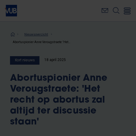
Overslaan
en
naar
de
inhoud
Kruimelpad
Nieuwsoverzicht
gaan
Abortuspionier Anne Verougstraete: 'Het recht op abortus zal altijd ter discussie staan'
18 april 2025
Kort nieuws
Abortuspionier Anne
Verougstraete: 'Het
recht op abortus zal
altijd ter discussie
staan'