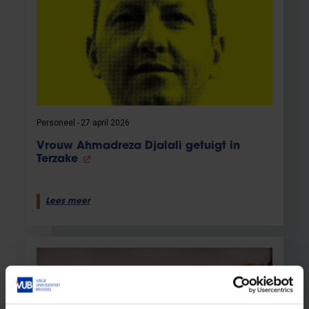
Personeel
27 april 2026
Vrouw Ahmadreza Djalali getuigt in
Terzake
Lees meer