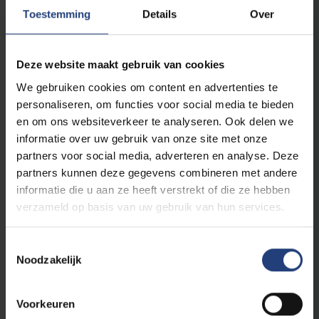
Toestemming
Details
Over
Deze website maakt gebruik van cookies
Studenten
16 april 2026
We gebruiken cookies om content en advertenties te
Strengere leefloonregels treffen Brusselse
personaliseren, om functies voor social media te bieden
studenten
en om ons websiteverkeer te analyseren. Ook delen we
informatie over uw gebruik van onze site met onze
partners voor social media, adverteren en analyse. Deze
Lees meer
partners kunnen deze gegevens combineren met andere
informatie die u aan ze heeft verstrekt of die ze hebben
verzameld op basis van uw gebruik van hun services.
Toestemmingsselectie
Noodzakelijk
Voorkeuren