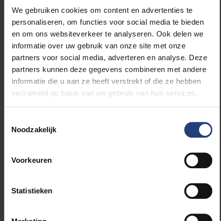
stromen ook sneller door, en de werkdruk is enorm
We gebruiken cookies om content en advertenties te
gestegen.’
personaliseren, om functies voor social media te bieden
en om ons websiteverkeer te analyseren. Ook delen we
‘In de OESO-cijfers zit België, samen met Duitsland en
informatie over uw gebruik van onze site met onze
Oostenrijk, gelukkig nog aan de absolute top van het
partners voor social media, adverteren en analyse. Deze
aantal ziekenhuisbedden per inwoner. We scoren
partners kunnen deze gegevens combineren met andere
beter dan Italië, Spanje of zelfs Nederland, die veel
informatie die u aan ze heeft verstrekt of die ze hebben
meer de shift naar ambulante zorg gemaakt hebben.’
verzameld op basis van uw gebruik van hun services.
‘Ik zit in werkgroepen over de hertekening van het
Toestemmingsselectie
ziekenhuislandschap. Ik moet toegeven dat we in
Noodzakelijk
geen enkel scenario rekening gehouden hebben met
een pandemie als deze. Het is als met de tsunami uit
2004: de mensen waren vergeten dat dat bestond.’
Voorkeuren
‘Uiteindelijk is het een kwestie van probabiliteit: ooit
Statistieken
slaat nog wel eens een meteoriet in, maar op dit vlak
was ons geheugen te kort. Het is nog niet zo lang