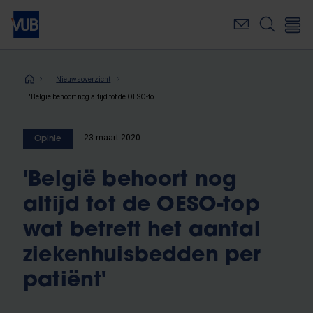
Overslaan
en
naar
de
inhoud
Kruimelpad
Nieuwsoverzicht
gaan
'België behoort nog altijd tot de OESO-top wat betreft het aantal ziekenhuisbedden per patiënt'
23 maart 2020
Opinie
'België behoort nog
altijd tot de OESO-top
wat betreft het aantal
ziekenhuisbedden per
patiënt'