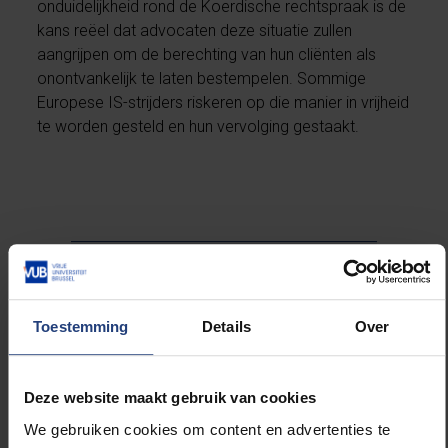
onduidelijkheid rond de Koerdische rechtspraak is de
kans reëel dat advocaten deze situatie zullen
aangrijpen om de berechting van hun cliënten als
onontvankelijk te laten bestempelen. Sommige
Europese IS-strijders riskeren op die manier in vrijheid
te worden gesteld en hun vervolging gestaakt.
Een gecontroleerde
terugkeer met berechting
in eigen land blijft de
Toestemming
Details
Over
meest pragmatische
oplossing.
Deze website maakt gebruik van cookies
We gebruiken cookies om content en advertenties te