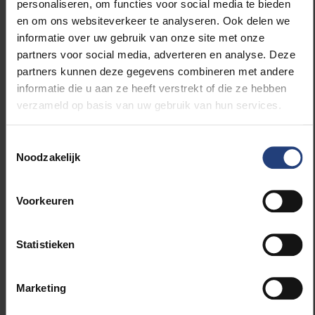
personaliseren, om functies voor social media te bieden
en om ons websiteverkeer te analyseren. Ook delen we
informatie over uw gebruik van onze site met onze
Ten slotte riskeren we dat, naarmate de jaren
partners voor social media, adverteren en analyse. Deze
verstrijken, advocaten gaan bepleiten dat hun
partners kunnen deze gegevens combineren met andere
cliënten intussen al meer tijd hebben doorgebracht in
informatie die u aan ze heeft verstrekt of die ze hebben
Syrische kampen en gevangenissen dan de
verzameld op basis van uw gebruik van hun services.
gemiddelde gevangenisstraf voor
terrorismemisdrijven (vijf jaar in België). Als een
Toestemmingsselectie
rechter deze redenering zou volgen, dan kan het
Noodzakelijk
resultaat opnieuw zijn dat de persoon in kwestie bij
terugkeer meteen op vrije voeten is.
Voorkeuren
Boven op dit juridische imbroglio is er ook een
politieke dimensie. Steun aan de Koerdische
Statistieken
rechtbanken zal ongetwijfeld worden aangezien als
een impliciete erkenning van een Koerdische
Marketing
soevereiniteit. Wellicht is dat trouwens een
bijkomend motief geweest voor de Koerden. Nieuwe