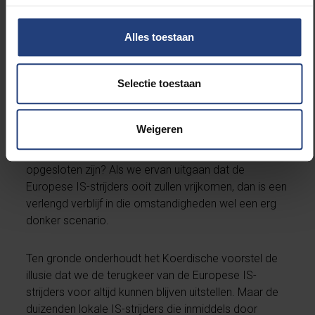
diplomatieke moeilijkheden met Turkije liggen dan in
het verschiet.
Alles toestaan
Voor het probleem van onze IS-strijders bestaat er
Selectie toestaan
geen mirakeloplossing. Soms worden onze
gevangenissen omschreven als broeihaarden van
radicalisering. Als dat al het geval zou zijn, wat dan te
Weigeren
denken van de Koerdische gevangenissen, waar
sommige van ‘s werelds gevaarlijkste jihadisten
opgesloten zijn? Als we ervan uitgaan dat de
Europese IS-strijders ooit zullen vrijkomen, dan is een
verlengd verblijf in die omstandigheden wel een erg
donker scenario.
Ten gronde onderhoudt het Koerdische voorstel de
illusie dat we de terugkeer van de Europese IS-
strijders voor altijd kunnen blijven uitstellen. Maar de
duizenden lokale IS-strijders die inmiddels door