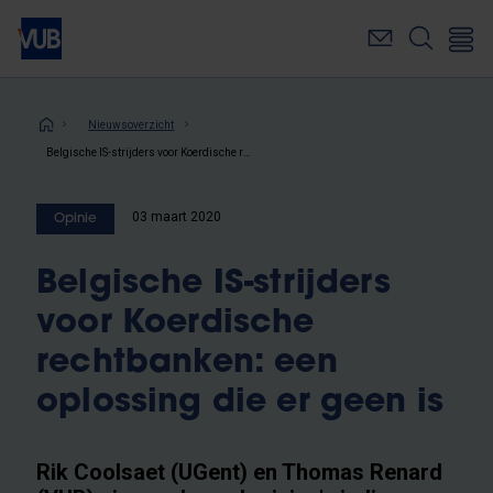
Overslaan
en
naar
de
inhoud
Kruimelpad
Nieuwsoverzicht
gaan
Belgische IS-strijders voor Koerdische rechtbanken: een oplossing die er geen is
03 maart 2020
Opinie
Belgische IS-strijders
voor Koerdische
rechtbanken: een
oplossing die er geen is
Rik Coolsaet (UGent) en Thomas Renard