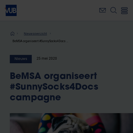
Overslaan
en
naar
de
inhoud
Kruimelpad
Nieuwsoverzicht
gaan
BeMSA organiseert #SunnySocks4Docs campagne
25 mei 2020
Nieuws
BeMSA organiseert
#SunnySocks4Docs
campagne