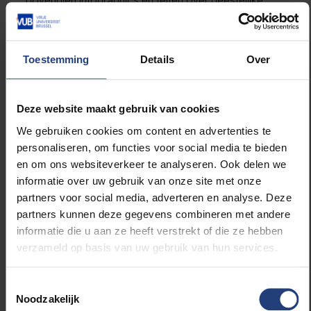
bovendien infographics en feiten over geestelijke
gezondheid gedeeld worden op de sociale
mediakanalen van
BeMSA
, met als doel het
bewustzijn voor psychische problemen bij
Toestemming
Details
Over
gezondheidswerkers te vergroten. Zo kan de
discussie over dit prangende onderwerp
aangewakkerd worden en zien mensen in de
Deze website maakt gebruik van cookies
gezondheidssector dat ze er niet alleen voor staan.
We gebruiken cookies om content en advertenties te
personaliseren, om functies voor social media te bieden
Bezoek het
Facebook-evenement
en de sociale
en om ons websiteverkeer te analyseren. Ook delen we
mediakanalen van
BeMSA
voor meer informatie
informatie over uw gebruik van onze site met onze
en updates.
partners voor social media, adverteren en analyse. Deze
partners kunnen deze gegevens combineren met andere
informatie die u aan ze heeft verstrekt of die ze hebben
verzameld op basis van uw gebruik van hun services.
Toestemmingsselectie
Noodzakelijk
Lees meer over: