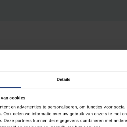
Details
gang zit, zijn mijn familie tijdens de week. Nu neem ik af
ier hebben zoals samen televisiekijken, naar feestjes gaa
 van cookies
ken. Sinds ik een nieuw kot in de buurt heb gevonden, heb 
ent en advertenties te personaliseren, om functies voor social
."
. Ook delen we informatie over uw gebruik van onze site met on
e. Deze partners kunnen deze gegevens combineren met andere i
at Gertjan de muurschildering op zijn kot zal bedekken m