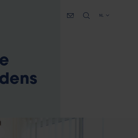
NL
de
ijdens