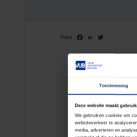
Share:
Tekst: Ebe Daems
Foto: Bram Tack
Toestemming
"De mensen met wie ik op de 
en van de gewoontes die we h
Deze website maakt gebruik
keuken zitten babbelen en ko
We gebruiken cookies om cont
wel aanvaard dat ik weg moet
websiteverkeer te analyseren
media, adverteren en analys
De verhuizing betekent ook d