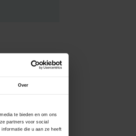
Over
scheid van hen
n en in de
ik natuurlijk
 media te bieden en om ons
ze partners voor social
nformatie die u aan ze heeft
et een laag