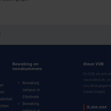
?
Bewaking en
Steun VUB
noodnummers
De VUB zet zich a
via onderzoek, on
Bewaking
en
ons dit engagemen
campus in
eel
maatschappij.
Etterbeek
udenten
Bewaking
chten
Ik doe mee
campus in