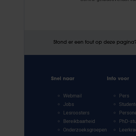
Stond er een fout op deze pagina
Snel naar
Info voor
Webmail
Pers
Jobs
Student
Lesroosters
Person
Bereikbaarheid
PhD-st
Onderzoeksgroepen
Leerkra