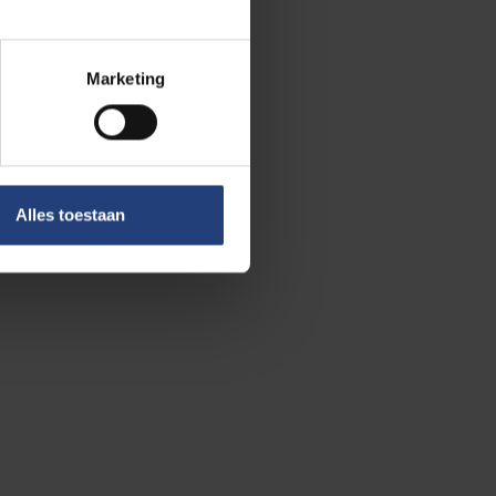
tte muur en
 krijgen we ook
Marketing
 tijdens het
object dat hier
Alles toestaan