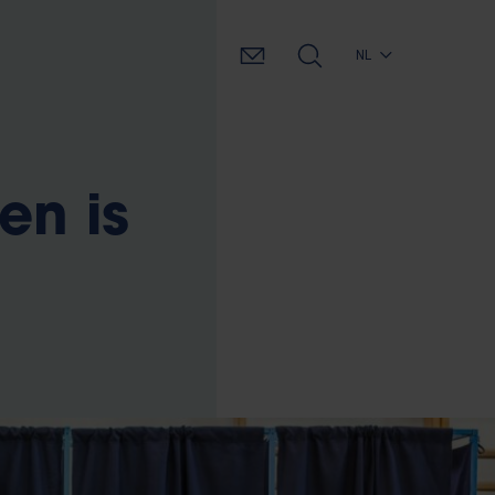
NL
en is