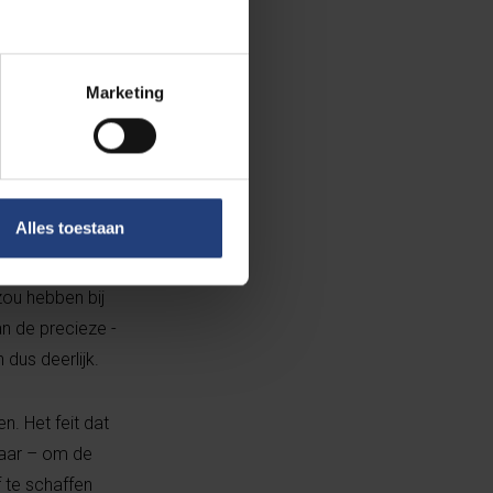
gaan stemmen.
as de opkomst 55
s er een reden
Marketing
 of Frankrijk?
ken naar
es halen als bij
Alles toestaan
st gemotiveerd
slag zeer
zou hebben bij
an de precieze ­
 dus deerlijk.
n. Het feit dat
jaar – om de
f te schaffen