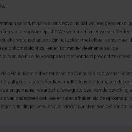
kel.
ittingen gehad, maar wat ons opvalt is dat we nog geen enkel 
ffen van de opkomstplicht. We weten zelfs niet welke effecten 
litieke wetenschappers zijn het zelden met elkaar eens, maar dit
an de opkomstplicht zal leiden tot minder deelname aan de
 durven we nu al te voorspellen met honderd procent zekerheid
 de belangrijkste auteur ter zake, de ­Canadese hoogleraar André B
 nog altijd de meest effectieve methode is om te maken dat e
de enige manier waarop het overgrote deel van de bevolking a
asis van onderzoek ook wie er zullen afhaken als de opkomstpli
lager opleidingsniveau en een minder gunstige socio-economisc