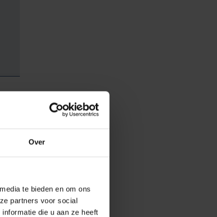
. Als men de stem
rmijdelijke
 bij uitstek is
Over
 media te bieden en om ons
ze partners voor social
eren. De
nformatie die u aan ze heeft