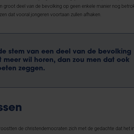
en groot deel van de bevolking op geen enkele manier nog betrokk
rezen dat vooral jongeren voortaan zullen afhaken.
de stem van een deel van ­de bevolking
et meer wil horen, dan zou men dat ook
oeten zeggen.
ssen
troostten de christendemocraten zich met de gedachte dat het i