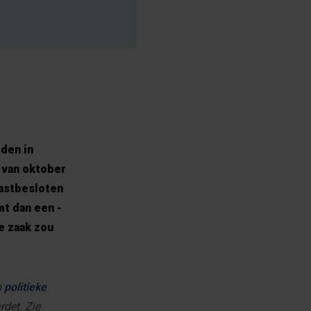
den in
 van oktober
vastbesloten
mt dan een ­
e zaak zou
n
politieke
rdet. Zie