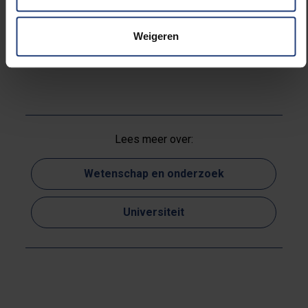
Islands) en Optique Nonlinéaire Théorique van
de ULB.
Weigeren
Het complete artikel is te lezen via
deze link.
Lees meer over:
Wetenschap en onderzoek
Universiteit