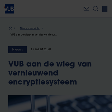
Overslaan
en
naar
de
inhoud
Kruimelpad
Nieuwsoverzicht
gaan
VUB aan de wieg van vernieuwend encryptiesysteem
17 maart 2020
Nieuws
VUB aan de wieg van
vernieuwend
encryptiesysteem