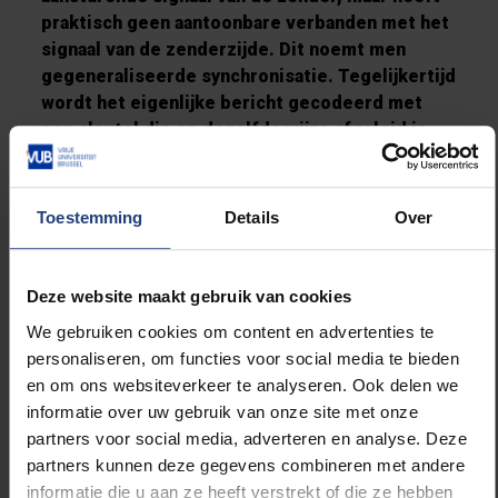
praktisch geen aantoonbare verbanden met het
signaal van de zenderzijde. Dit noemt men
gegeneraliseerde synchronisatie. Tegelijkertijd
wordt het eigenlijke bericht gecodeerd met
een sleutel die op dezelfde wijze afgeleid is
van het chaotische signaal aan de zenderzijde.
Dankzij de gegeneraliseerde synchronisatie
tussen de zender en de ontvanger kan het
Toestemming
Details
Over
bericht daarna aan de ontvangstzijde
ontsleuteld en gelezen worden.
Deze website maakt gebruik van cookies
Het systeem biedt verschillende voordelen ten
We gebruiken cookies om content en advertenties te
opzichte van traditionele encryptiesystemen.
personaliseren, om functies voor social media te bieden
Er is niet erg veel rekenkracht nodig om een
en om ons websiteverkeer te analyseren. Ook delen we
bericht te versleutelen, waardoor het systeem
informatie over uw gebruik van onze site met onze
real-time is. En omdat de sleutel gegenereerd
partners voor social media, adverteren en analyse. Deze
wordt uit een chaotisch signaal, is het
partners kunnen deze gegevens combineren met andere
uitgesloten dat er ooit een identieke sleutel
informatie die u aan ze heeft verstrekt of die ze hebben