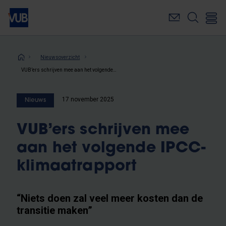
Overslaan
en
naar
de
inhoud
Kruimelpad
Nieuwsoverzicht
gaan
VUB’ers schrijven mee aan het volgende IPCC-klimaatrapport
17 november 2025
Nieuws
VUB’ers schrijven mee
aan het volgende IPCC-
klimaatrapport
“Niets doen zal veel meer kosten dan de
transitie maken”