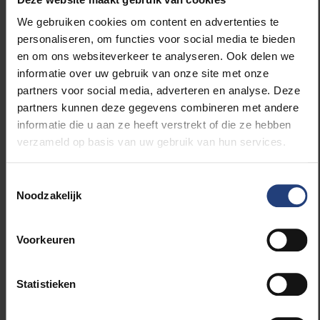
wereld, levert nu maar één
We gebruiken cookies om content en advertenties te
auteur meer"
personaliseren, om functies voor social media te bieden
en om ons websiteverkeer te analyseren. Ook delen we
informatie over uw gebruik van onze site met onze
Hoe zit het met de Amerikaanse inbreng in het
partners voor social media, adverteren en analyse. Deze
volgende klimaatrapport?
partners kunnen deze gegevens combineren met andere
“Die is zo veel kleiner geworden. Het National Ocean
informatie die u aan ze heeft verstrekt of die ze hebben
and Atmosphere Agence NOAA is een van de
verzameld op basis van uw gebruik van hun services.
belangrijkste klimaatinstituten ter wereld. Voor het
vorige IPCC-rapport leverden ze nog tien auteurs. Nu
is dat er maar één meer – iemand die binnenkort met
Toestemmingsselectie
Noodzakelijk
pensioen gaat. Wie in Amerika voor een federaal
betoelaagde instelling werkt, mag of durft zich geen
kandidaat meer stellen als auteur. Onderzoekers van
Voorkeuren
universiteiten gelukkig nog wel.”
Statistieken
Is dat een grote aderlating?
“Het is dramatisch. Enkele van de belangrijkste