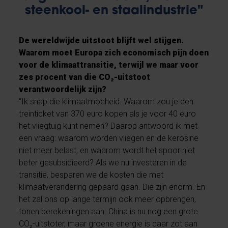
steenkool- en staalindustrie"
De wereldwijde uitstoot blijft wel stijgen.
Waarom moet Europa zich economisch pijn doen
voor de klimaattransitie, terwijl we maar voor
zes procent van die CO₂-uitstoot
verantwoordelijk zijn?
“Ik snap die klimaatmoeheid. Waarom zou je een
treinticket van 370 euro kopen als je voor 40 euro
het vliegtuig kunt nemen? Daarop antwoord ik met
een vraag: waarom worden vliegen en de kerosine
niet meer belast, en waarom wordt het spoor niet
beter gesubsidieerd? Als we nu investeren in de
transitie, besparen we de kosten die met
klimaatverandering gepaard gaan. Die zijn enorm. En
het zal ons op lange termijn ook meer opbrengen,
tonen berekeningen aan. China is nu nog een grote
CO₂-uitstoter, maar groene energie is daar zot aan