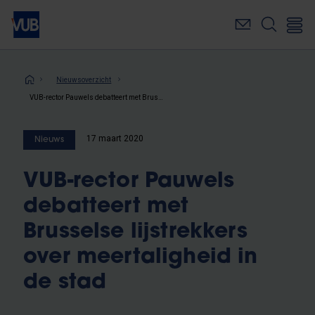
Overslaan
en
naar
de
inhoud
Kruimelpad
Nieuwsoverzicht
gaan
VUB-rector Pauwels debatteert met Brusselse lijstrekkers over meertaligheid in de stad
17 maart 2020
Nieuws
VUB-rector Pauwels
debatteert met
Brusselse lijstrekkers
over meertaligheid in
de stad