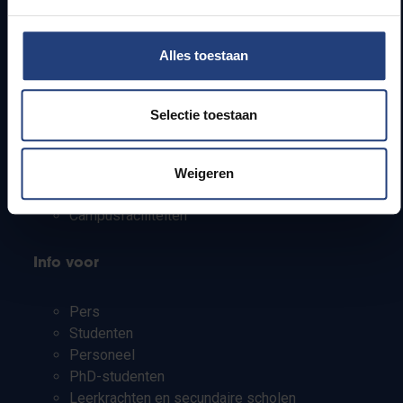
Alles toestaan
Snel naar
Webmail
Selectie toestaan
Jobs
Lesroosters
Bereikbaarheid
Weigeren
Onderzoeksgroepen
Campusfaciliteiten
Info voor
Pers
Studenten
Personeel
PhD-studenten
Leerkrachten en secundaire scholen