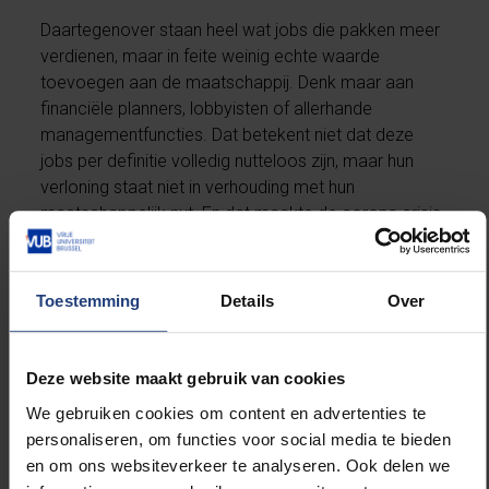
Daartegenover staan heel wat jobs die pakken meer
verdienen, maar in feite weinig echte waarde
toevoegen aan de maatschappij. Denk maar aan
financiële planners, lobbyisten of allerhande
managementfuncties. Dat betekent niet dat deze
jobs per definitie volledig nutteloos zijn, maar hun
verloning staat niet in verhouding met hun
maatschappelijk nut. En dat maakte de corona crisis
pijnlijk duidelijk. Het gaat hier niet zozeer over de
vraag of bepaalde beroepen of sectoren beter
mogen verdienen dan andere. Het gaat hier over de
Toestemming
Details
Over
vraag van welke jobs of sectoren
willen
we dat ze
meer verdienen. Welke ongelijkheid
willen
we in onze
samenleving?
Deze website maakt gebruik van cookies
We gebruiken cookies om content en advertenties te
De ideeën van de functionele stratificatietheorie
personaliseren, om functies voor social media te bieden
vinden we vaak terug bij conservatieve denkers en
en om ons websiteverkeer te analyseren. Ook delen we
politici om de toplonen van bijvoorbeeld managers