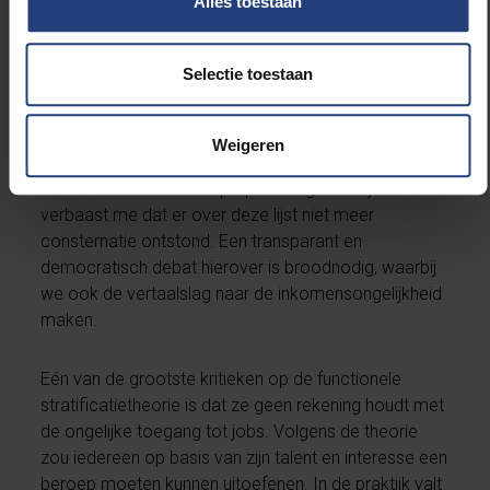
Alles toestaan
Men kan over deze lijst van essentiële sectoren
zeker discussiëren. Hoe werd deze lijst
samengesteld? Welke sectoren werden er vergeten?
Selectie toestaan
Zijn werkelijk al de beroepen op deze lijst essentieel?
En wat vandaag misschien onbelangrijk lijkt, kan
morgen misschien wel de job van de toekomst zijn?
Weigeren
Hoe meet men immers de toegevoegde waarde of
essentie van een beroep op de lange termijn? Het
verbaast me dat er over deze lijst niet meer
consternatie ontstond. Een transparant en
democratisch debat hierover is broodnodig, waarbij
we ook de vertaalslag naar de inkomensongelijkheid
maken.
Eén van de grootste kritieken op de functionele
stratificatietheorie is dat ze geen rekening houdt met
de ongelijke toegang tot jobs. Volgens de theorie
zou iedereen op basis van zijn talent en interesse een
beroep moeten kunnen uitoefenen. In de praktijk valt