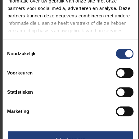
informatie over uw gebruik van onze site met onze
te verdedigen: ze mogen meer verdienen omdat ze
partners voor social media, adverteren en analyse. Deze
veel bijdragen tot de welvaart van onze
partners kunnen deze gegevens combineren met andere
maatschappij. Maar als we deze redenering
informatie die u aan ze heeft verstrekt of die ze hebben
doortrekken, zijn er in feite maar weinig argumenten
verzameld op basis van uw gebruik van hun services.
tegen het verbeteren van de loon- en
arbeidsvoorwaarden van de beroepen op de lijst met
Toestemmingsselectie
essentiële sectoren.
Noodzakelijk
Voorkeuren
Een kind dat in armoede
opgroeit moet veel
Statistieken
harder knokken om iets
te bereiken dan een kind
uit de middenklasse.
Marketing