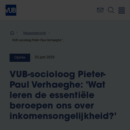
Overslaan
en
naar
de
inhoud
Kruimelpad
Nieuwsoverzicht
gaan
VUB-socioloog Pieter-Paul Verhaeghe: 'Wat leren de essentiële beroepen ons over inkomensongelijkheid?'
02 juni 2020
Opinie
VUB-socioloog Pieter-
Paul Verhaeghe: 'Wat
leren de essentiële
beroepen ons over
inkomensongelijkheid?'