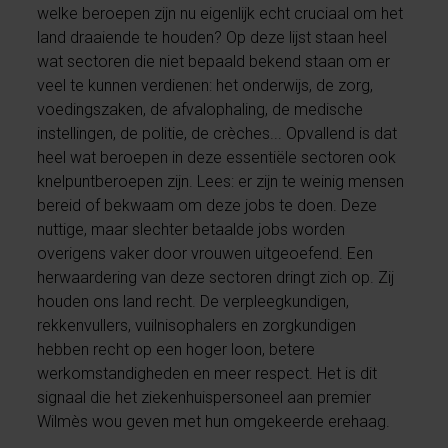
welke beroepen zijn nu eigenlijk echt cruciaal om het
land draaiende te houden? Op deze lijst staan heel
wat sectoren die niet bepaald bekend staan om er
veel te kunnen verdienen: het onderwijs, de zorg,
voedingszaken, de afvalophaling, de medische
instellingen, de politie, de crèches... Opvallend is dat
heel wat beroepen in deze essentiële sectoren ook
knelpuntberoepen zijn. Lees: er zijn te weinig mensen
bereid of bekwaam om deze jobs te doen. Deze
nuttige, maar slechter betaalde jobs worden
overigens vaker door vrouwen uitgeoefend. Een
herwaardering van deze sectoren dringt zich op. Zij
houden ons land recht. De verpleegkundigen,
rekkenvullers, vuilnisophalers en zorgkundigen
hebben recht op een hoger loon, betere
werkomstandigheden en meer respect. Het is dit
signaal die het ziekenhuispersoneel aan premier
Wilmès wou geven met hun omgekeerde erehaag.