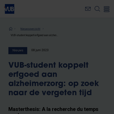
Overslaan
en
naar
de
inhoud
Kruimelpad
Nieuwsoverzicht
gaan
VUB-student koppelt erfgoed aan alzheimerzorg: op zoek naar de vergeten tijd
08 juni 2023
Nieuws
VUB-student koppelt
erfgoed aan
alzheimerzorg: op zoek
naar de vergeten tijd
Masterthesis: A la recherche du temps