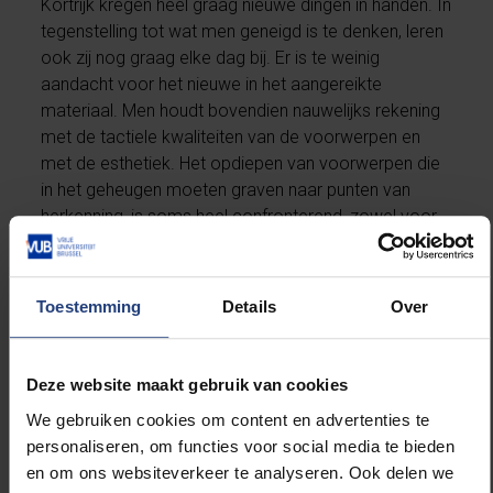
Kortrijk kregen heel graag nieuwe dingen in handen. In
tegenstelling tot wat men geneigd is te denken, leren
ook zij nog graag elke dag bij. Er is te weinig
aandacht voor het nieuwe in het aangereikte
materiaal. Men houdt bovendien nauwelijks rekening
met de tactiele kwaliteiten van de voorwerpen en
met de esthetiek. Het opdiepen van voorwerpen die
in het geheugen moeten graven naar punten van
herkenning, is soms heel confronterend, zowel voor
de patiënt als voor zijn omgeving. Ten slotte bleek
het ook voor alzheimerpatiënten belangrijk dat ze
voorwerpen in hun handen kregen met een grote
Toestemming
Details
Over
erfgoedwaarde: een voorwerp uit een museum had
meer succes dan een dagelijks voorwerp uit de
onmiddellijke omgeving.”
Deze website maakt gebruik van cookies
We gebruiken cookies om content en advertenties te
Luypaert onderzocht voorts of de plaats en de
personaliseren, om functies voor social media te bieden
context ook een rol speelden in de beleving. “Heel
en om ons websiteverkeer te analyseren. Ook delen we
vaak vinden activiteiten rond kunstbeleving in een