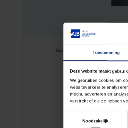
Share:
Toestemming
Deze website maakt gebruik
Kids die op social media door h
We gebruiken cookies om cont
business as usual tijdens de af
websiteverkeer te analyseren
media, adverteren en analys
onder de grootste fans van de 
verstrekt of die ze hebben v
woorden zoveel boze reacties ui
mogelijk ook structuren of gram
Toestemmingsselectie
professor Nederlandse
taalkun
Noodzakelijk
leenwoorden vaak selectief." Zo