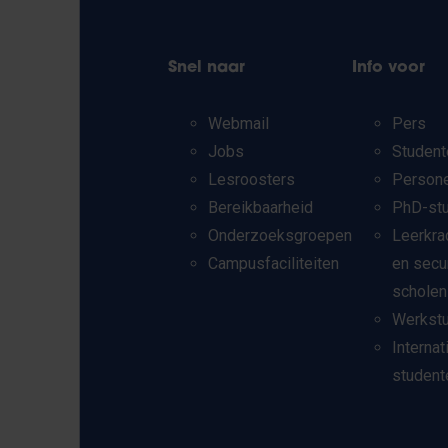
Snel naar
Info voor
Webmail
Pers
Jobs
Student
Lesroosters
Person
Bereikbaarheid
PhD-st
Onderzoeksgroepen
Leerkra
Campusfaciliteiten
en secu
scholen
Werkst
Internat
student