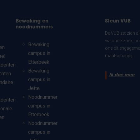
Bewaking en
Steun VUB
noodnummers
De VUB zet zich a
via onderzoek, on
Bewaking
en
ons dit engagemen
campus in
eel
maatschappij.
Etterbeek
udenten
Bewaking
chten
Ik doe mee
campus in
ndaire
Jette
Noodnummer
udenten
campus in
ionale
Etterbeek
en
Noodnummer
campus in