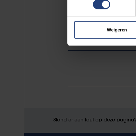
zal niemand zich aan storen. L
Weigeren
Stond er een fout op deze pagina