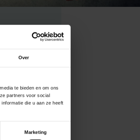
Over
s wellicht
 media te bieden en om ons
lse termen zal
ze partners voor social
nformatie die u aan ze heeft
deze Engelse
orden, maar
Rik Vosters,
waardiging over
Marketing
den, maar daar