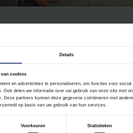
Details
 van cookies
un feed swipen met hun smartphone of tablet: dit was voor ouder
ent en advertenties te personaliseren, om functies voor social
gelopen lockdown. Deze zin met intussen veel ingeburgerde Enge
. Ook delen we informatie over uw gebruik van onze site met on
e. Deze partners kunnen deze gegevens combineren met andere i
Nederlands taal veel frustratie opwekken. Maar waarom lokken 
erzameld op basis van uw gebruik van hun services.
t? "Ontlening is een normaal fenomeen in elke taal, waarbij wo
maticale patronen, uit andere talen worden overgenomen", zegt 
de
aan de VUB. "Omdat taal voortdurend evolueert, is de veront
Voorkeuren
Statistieken
 zijn Nederlandse woorden zoals 'muur' en 'cijfer' ook leenwoor