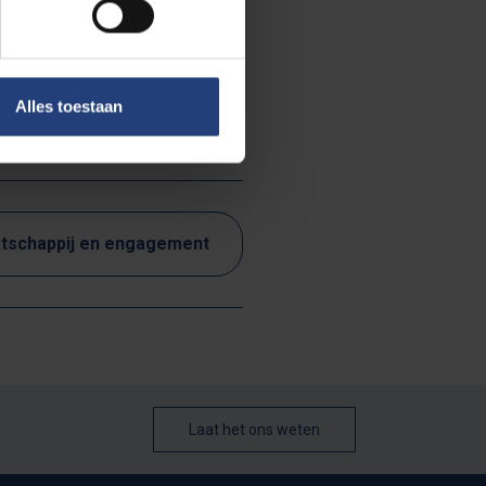
Alles toestaan
tschappij en engagement
Laat het ons weten