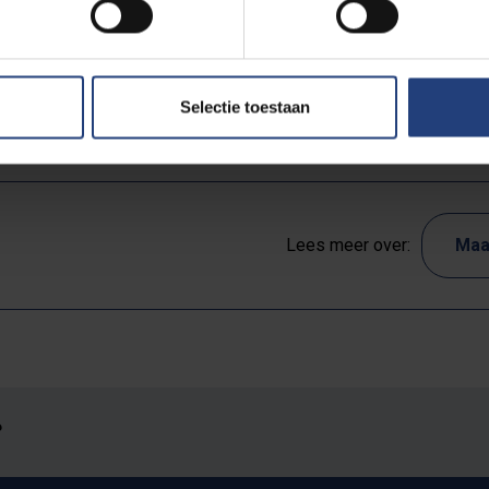
ees meer op
knack.be
(+).
Selectie toestaan
Lees meer over:
Maa
?