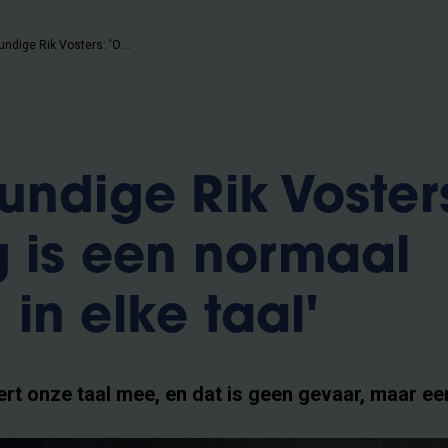
VUB-taalkundige Rik Vosters: 'Ontlening is een normaal fenomeen in elke taal'
undige Rik Voster
g is een normaal
in elke taal'
ert onze taal mee, en dat is geen gevaar, maar e