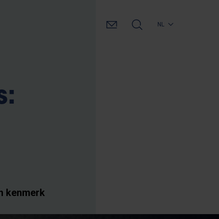
NL
s:
en kenmerk