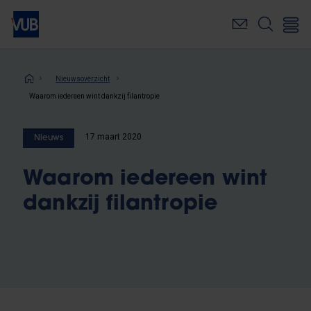
Overslaan
en
naar
de
inhoud
Kruimelpad
Nieuwsoverzicht
gaan
Waarom iedereen wint dankzij filantropie
17 maart 2020
Nieuws
Waarom iedereen wint
dankzij filantropie