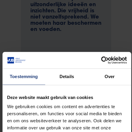
uitzonderlijke ideeën en
inzichten. Die vrijheid is
niet vanzelfsprekend. We
moeten haar beschermen
en voeden.
Daarom bestaat de VUB
Foundation. Om vrij
onderzoek te financieren
Toestemming
Details
Over
via bedrijven en
particulieren. Want de
volgende vijftig jaar
worden cruciaal voor
Deze website maakt gebruik van cookies
onze samenleving.
We gebruiken cookies om content en advertenties te
personaliseren, om functies voor social media te bieden
en om ons websiteverkeer te analyseren. Ook delen we
informatie over uw gebruik van onze site met onze