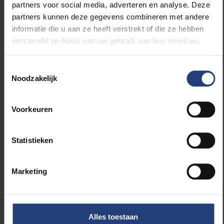
partners voor social media, adverteren en analyse. Deze
partners kunnen deze gegevens combineren met andere
informatie die u aan ze heeft verstrekt of die ze hebben
verzameld op basis van uw gebruik van hun services.
Via deze link kan je de nieuwe brochure online
Toestemmingsselectie
lezen.
Noodzakelijk
Meer informatie op www.vubfoundation.be.
Voorkeuren
Statistieken
Lees meer over:
Marketing
Carrière
Wetenschap en onderzoek
Alles toestaan