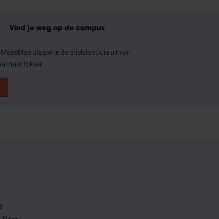
Vind je weg op de campus
 MazeMap stippel je de snelste route uit van
al naar lokaal.
e