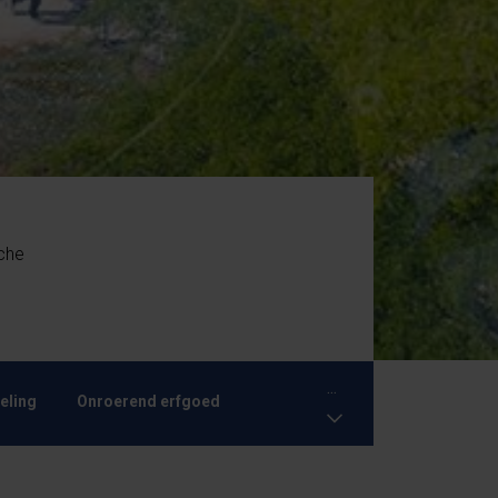
che
...
eling
Onroerend erfgoed