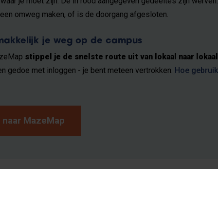
waar je moet zijn. De in rood aangegeven gedeeltes zijn werven.
 een omweg maken, of is de doorgang afgesloten.
makkelijk je weg op de campus
azeMap
stippel je de snelste route uit van lokaal naar lokaal
en gedoe met inloggen - je bent meteen vertrokken.
Hoe gebruik
 naar MazeMap