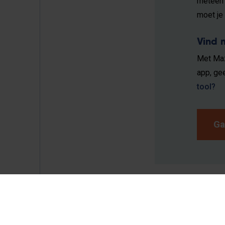
meteen 
moet je
Vind 
Met M
app, ge
tool?
Ga