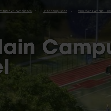
instituten en campussen
Onze campussen
VUB Main Campus – Br
ain Campu
l