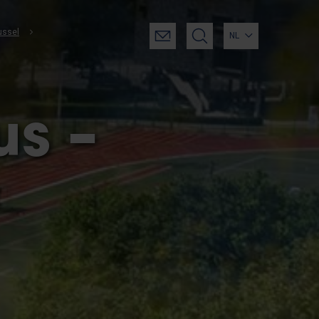
ussel
NL
s –