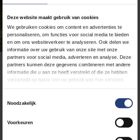
Deze website maakt gebruik van cookies
We gebruiken cookies om content en advertenties te
personaliseren, om functies voor social media te bieden
en om ons websiteverkeer te analyseren. Ook delen we
informatie over uw gebruik van onze site met onze
partners voor social media, adverteren en analyse. Deze
partners kunnen deze gegevens combineren met andere
IJskelders
informatie die u aan ze heeft verstrekt of die ze hebben
verzameld op basis van uw gebruik van hun services.
Ze liggen 10 meter diep, en zijn elk in totaal 30 meter
lang: de twee ijskelders aan de Waversesteenweg.
Toestemmingsselectie
Toen er nog geen koelkasten bestonden, werden de
Noodzakelijk
kelders – waar steeds een gelijkmatige temperatuur
heerst – gebruikt om er
ijsblokken in te bewaren
.
Voorkeuren
Met de opkomst van de hedendaagse
koeltechnieken werden ze
gesloten en...
vergeten
. Zelfs bij de aankoop van de grond door