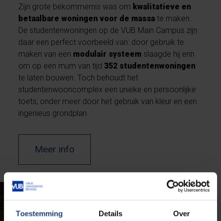
Zijn grote bekommernis was om
kwalitatieve en
betaalbare woningen voor de massa
te maken.
De studentenwoningen op de VUB Main Campus zijn
daar een perfect voorbeeld van: door gebruik te
maken van een
modulair systeem
slaagde hij erin
om op een mum van tijd
352 studentenwoningen
te laten bouwen. Toch behoudt het
studentenwooncomplex een unieke en persoonlijke
toets, onder meer door het gebruik van kleur en een
ingenieus grondplan.
Meer info
Toestemming
Details
Over