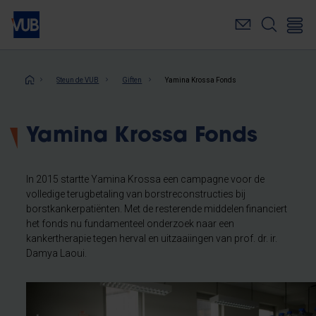
Overslaan
en
naar
de
inhoud
Kruimelpad
Steun de VUB
Giften
Yamina Krossa Fonds
gaan
Yamina Krossa Fonds
In 2015 startte Yamina Krossa een campagne voor de
volledige terugbetaling van borstreconstructies bij
borstkankerpatiënten. Met de resterende middelen financiert
het fonds nu fundamenteel onderzoek naar een
kankertherapie tegen herval en uitzaaiingen van prof. dr. ir.
Damya Laoui.