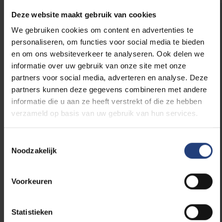
Deze website maakt gebruik van cookies
We gebruiken cookies om content en advertenties te
In de pers
personaliseren, om functies voor social media te bieden
en om ons websiteverkeer te analyseren. Ook delen we
De Tijd:
Kankeronderzoekster Damya
informatie over uw gebruik van onze site met onze
Laoui en fondsenwerver Yamina
partners voor social media, adverteren en analyse. Deze
Krossa: ‘Wij zoeken ook een Coucke
partners kunnen deze gegevens combineren met andere
als mecenas'
informatie die u aan ze heeft verstrekt of die ze hebben
HLN:
Alex Agnew doneert 90.000 euro
verzameld op basis van uw gebruik van hun services.
voor kankeronderzoek VUB
BRUZZ:
VUB Yamina Krossa Fonds
Toestemmingsselectie
verzamelt bijna 450000 euro voor
Noodzakelijk
onderzoek kankervaccin
HLN:
Baanbrekend vaccin tegen
Voorkeuren
kanker wordt in Brussel gemaakt
De Morgen:
Interview met Damya
Laoui: ‘Het is uitgesloten dat we
Statistieken
kanker ooit zullen kunnen uitroeien’