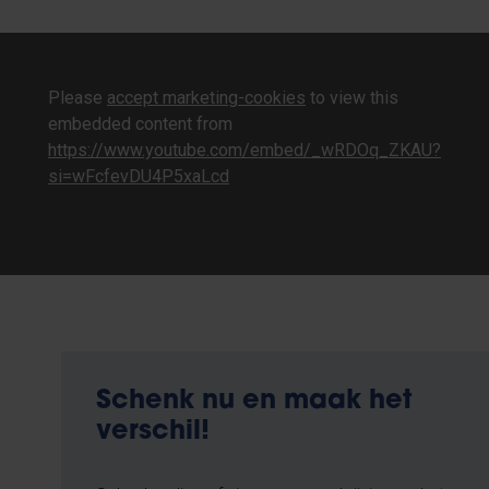
Please
accept marketing-cookies
to view this
embedded content from
https://www.youtube.com/embed/_wRDOq_ZKAU?
si=wFcfevDU4P5xaLcd
Schenk nu en maak het
verschil!