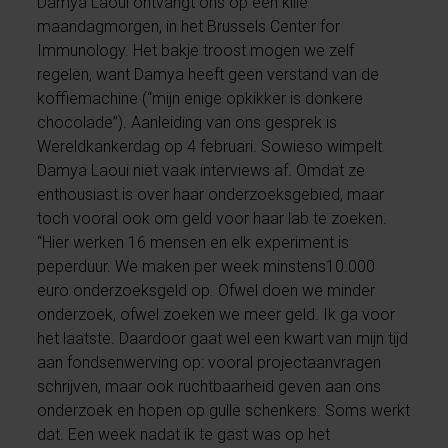
Damya Laoui ontvangt ons op een kille
maandagmorgen, in het Brussels Center for
Immunology. Het bakje troost mogen we zelf
regelen, want Damya heeft geen verstand van de
koffiemachine (“mijn enige opkikker is donkere
chocolade”). Aanleiding van ons gesprek is
Wereldkankerdag op 4 februari. Sowieso wimpelt
Damya Laoui niet vaak interviews af. Omdat ze
enthousiast is over haar onderzoeksgebied, maar
toch vooral ook om geld voor haar lab te zoeken.
“Hier werken 16 mensen en elk experiment is
peperduur. We maken per week minstens10.000
euro onderzoeksgeld op. Ofwel doen we minder
onderzoek, ofwel zoeken we meer geld. Ik ga voor
het laatste. Daardoor gaat wel een kwart van mijn tijd
aan fondsenwerving op: vooral projectaanvragen
schrijven, maar ook ruchtbaarheid geven aan ons
onderzoek en hopen op gulle schenkers. Soms werkt
dat. Een week nadat ik te gast was op het