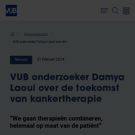
Overslaan
en
naar
de
inhoud
Kruimelpad
Nieuwsoverzicht
gaan
VUB onderzoeker Damya Laoui over de toekomst van kankertherapie
01 februari 2024
Nieuws
VUB onderzoeker Damya
Laoui over de toekomst
van kankertherapie
“We gaan therapieën combineren,
helemaal op maat van de patiënt”