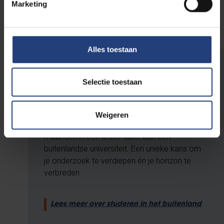
Lees meer over deze simulatie-apotheken
Marketing
Alles toestaan
Studeren in het buitenland
Selectie toestaan
Tijdens je tweede master kan je je
masterproef uitvoeren in het buitenland. Van
Weigeren
half februari tot half mei werk je zo een paar
maanden in een ander labo, aan een
buitenlandse universiteit. Een unieke kans om
je onderzoek te verdiepen én je horizon te
verbreden.
Lees meer over studeren in het buitenland