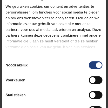
dit spel
run je samen met enkele studiegenoten
voor vier weken een eigen, volledig ingerichte
We gebruiken cookies om content en advertenties te
apotheek
.
personaliseren, om functies voor social media te bieden
en om ons websiteverkeer te analyseren. Ook delen we
informatie over uw gebruik van onze site met onze
Compleet met
opdrachten die op reële
partners voor social media, adverteren en analyse. Deze
praktijkgevallen zijn gebaseerd
: afleveren en
partners kunnen deze gegevens combineren met andere
bereiden van geneesmiddelen, ’s nachts de
informatie die u aan ze heeft verstrekt of die ze hebben
wachtdienst verzekeren, de behandeling van je
verzameld op basis van uw gebruik van hun services.
patiënten optimaliseren via medicatiebewaking, en
zo veel meer. Daarnaast werk je ook aan nieuwe
farmaceutische zorgdiensten, denk je na over het
Toestemmingsselectie
Noodzakelijk
economische aspect van deze diensten, en leer je
communiceren op maat van jouw patiënten via
podcasts, sociale media, infographics en websites.
Voorkeuren
Maak je eens een fout? Niet getreurd, je brengt
niemands gezondheid in gevaar. Tegelijk is het wel
een
mooie kans om uit je fouten te leren
.
Statistieken