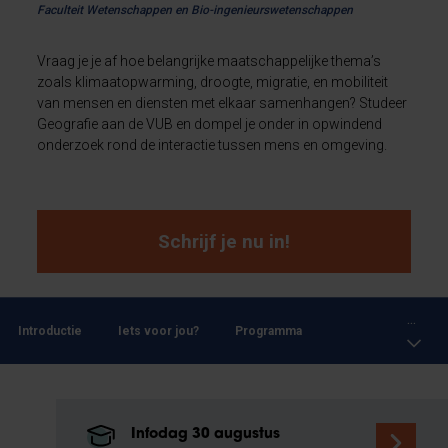
Faculteit Wetenschappen en Bio-ingenieurswetenschappen
Vraag je je af hoe belangrijke maatschappelijke thema’s
zoals klimaatopwarming, droogte, migratie, en mobiliteit
van mensen en diensten met elkaar samenhangen? Studeer
Geografie aan de VUB en dompel je onder in opwindend
onderzoek rond de interactie tussen mens en omgeving.
Schrijf je nu in!
...
Introductie
Iets voor jou?
Programma
Infodag 30 augustus