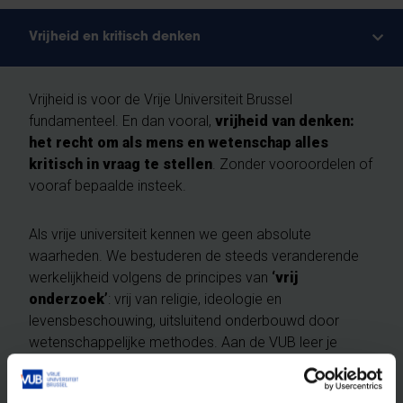
Vrijheid en kritisch denken
Vrijheid is voor de Vrije Universiteit Brussel
fundamenteel. En dan vooral,
vrijheid van denken:
het recht om als mens en wetenschap alles
kritisch in vraag te stellen
. Zonder vooroordelen of
vooraf bepaalde insteek.
Als vrije universiteit kennen we geen absolute
waarheden. We bestuderen de steeds veranderende
werkelijkheid volgens de principes van
‘vrij
onderzoek’
: vrij van religie, ideologie en
levensbeschouwing, uitsluitend onderbouwd door
wetenschappelijke methodes. Aan de VUB leer je
wetenschappelijke stellingen tegen het licht te houden
en evidente en minder evidente vragen te stellen. Je