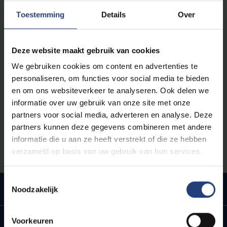
wandelt buiten met een eigen visie. Je
kritisch
denkvermogen vormt een ijzersterke troef
voor
Toestemming
Details
Over
een glansrijke carrière en een boeiend leven.
Deze website maakt gebruik van cookies
Vanuit die vrijheidsgedachte stellen we ons
open voor
alle studenten
. We ondersteunen elke student om
We gebruiken cookies om content en advertenties te
zich te ontplooien tot autonome, verantwoordelijke en
personaliseren, om functies voor social media te bieden
kritisch denkende (wereld)burgers. Gelijkwaardigheid,
en om ons websiteverkeer te analyseren. Ook delen we
openheid en verdraagzaamheid zijn de kern van onze
informatie over uw gebruik van onze site met onze
humanistische visie. Op de VUB kom je dan ook
partners voor social media, adverteren en analyse. Deze
terecht in een open en
warme omgeving
. Wie je ook
partners kunnen deze gegevens combineren met andere
bent, hoe je ook denkt, samen zijn we de VUB.
informatie die u aan ze heeft verstrekt of die ze hebben
verzameld op basis van uw gebruik van hun services.
Toestemmingsselectie
Urban engaged university
Noodzakelijk
Voorkeuren
Ligging in hartje Brussel