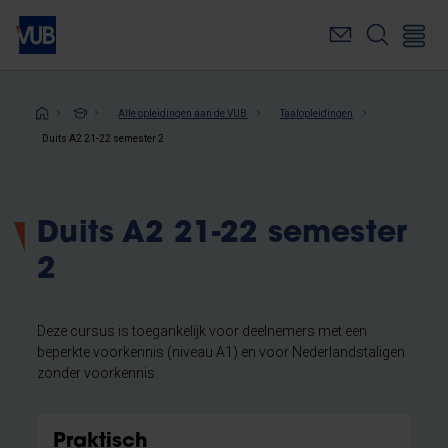
Overslaan
en
naar
de
inhoud
Kruimelpad
Alle opleidingen aan de VUB
Taalopleidingen
gaan
Duits A2 21-22 semester 2
Duits A2 21-22 semester
2
Deze cursus is toegankelijk voor deelnemers met een
beperkte voorkennis (niveau A1) en voor Nederlandstaligen
zonder voorkennis.
Praktisch