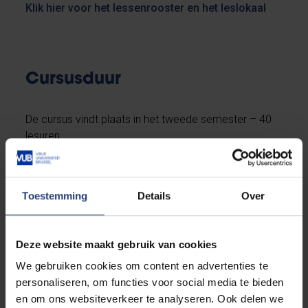
Klik hier voor het lessenrooster en het leslokaal
Cursusduur
De cursus vindt plaats in het tweede semester – 40
lesuren.
Toestemming
Details
Over
INSCHRIJVINGSVOORWAARDEN
Deze website maakt gebruik van cookies
Schrijf in voor 19 februari 2022. Het
inschrijvingsformulier staat onderaan deze pagina.
We gebruiken cookies om content en advertenties te
personaliseren, om functies voor social media te bieden
en om ons websiteverkeer te analyseren. Ook delen we
Dit is een A2 cursus. Er is een beperkte voorkennis