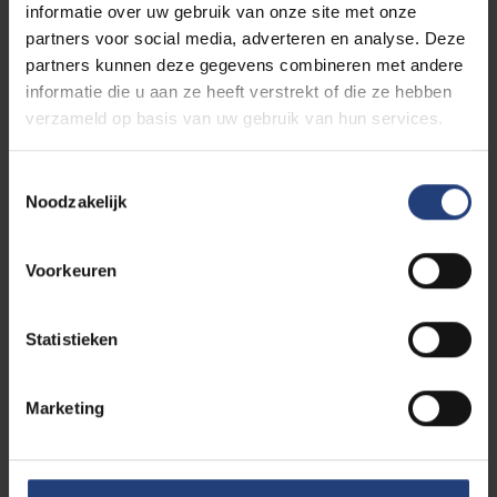
informatie over uw gebruik van onze site met onze
van het Duits vereist, tenzij je Nederlandstalig bent.
partners voor social media, adverteren en analyse. Deze
partners kunnen deze gegevens combineren met andere
Opgelet: jouw inschrijving is pas geldig na betaling
informatie die u aan ze heeft verstrekt of die ze hebben
van je cursusgeld. Zodra wij je betaling ontvangen
verzameld op basis van uw gebruik van hun services.
hebben, krijg je van ons een bevestigingsmail voor je
inschrijving.
Toestemmingsselectie
Noodzakelijk
PRIJS
Voorkeuren
VUB-student/-personeel: 105 euro
Statistieken
Extern: 210 euro
Marketing