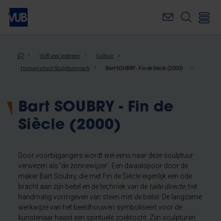
Overslaan
en
naar
de
inhoud
Kruimelpad
VUB voor iedereen
Cultuur
gaan
Humanistisch Sculpturenpark
Bart SOUBRY - Fin de Siècle (2000)
Bart SOUBRY - Fin de
Siècle (2000)
Door voorbijgangers wordt wel eens naar deze sculptuur
verwezen als ‘de zonnewijzer’. Een dwaalspoor door de
maker Bart Soubry, die met Fin de Siècle eigenlijk een ode
bracht aan zijn beitel en de techniek van de
taille directe
, het
handmatig vormgeven van steen met de beitel. De langzame
werkwijze van het beeldhouwen symboliseert voor de
kunstenaar haast een spirituele zoektocht. Zijn sculpturen