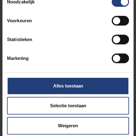
Noodzakelijk
bij elkaar kunnen komen.
Voorkeuren
Statistieken
Luisterfragment
Marketing
Getuigenis Bart SOUBRY
Alles toestaan
Selectie toestaan
Plan je bezoek
Weigeren
Het Humanistisch Sculpturenpark is 24/7