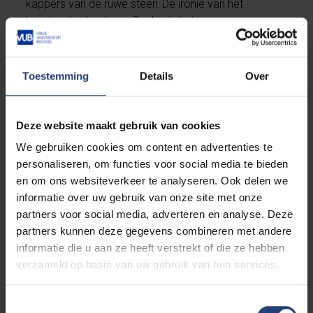
kappers van de ruwe steen. De ironie van het
kunstwerk zit volgens Soubry in het
materiaalgebruik: de steenbeitel die normaal bestaat
uit metaal, is hier voorgesteld in steen, het materiaal
dat hij eigenlijk dient te bewerken. De stenen beitel die
Toestemming
Details
Over
het centrale element van Fin de Siècle vormt, is
onvoltooid, want het zit nog gedeeltelijk verborgen in
de ruwe steen. De steenscherven die rond de zuil
Deze website maakt gebruik van cookies
liggen, zijn ontstaan tijdens het uitkappen van het
We gebruiken cookies om content en advertenties te
object.
personaliseren, om functies voor social media te bieden
en om ons websiteverkeer te analyseren. Ook delen we
Fin de Siècle ontstond in de periode tussen 1996 en
informatie over uw gebruik van onze site met onze
2000. Na afwerking werd de sculptuur datzelfde jaar
partners voor social media, adverteren en analyse. Deze
nog op de VUB Main Campus geplaatst.
partners kunnen deze gegevens combineren met andere
De plechtige onthulling ervan vond plaats tijdens de
informatie die u aan ze heeft verstrekt of die ze hebben
viering van het dertigjarige bestaan van de Vrije
verzameld op basis van uw gebruik van hun services.
Universiteit Brussel. Met de inplanting van de sculptuur
op de campus wou Soubry van de open ruimte een
Toestemmingsselectie
bezinningsplek maken, waar mensen tot zichzelf of