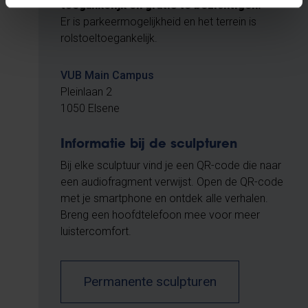
toegankelijk en gratis te bezichtigen.
Er is parkeermogelijkheid en het terrein is
rolstoeltoegankelijk.
VUB Main Campus
Pleinlaan 2
1050 Elsene
Informatie bij de sculpturen
Bij elke sculptuur vind je een QR-code die naar
een audiofragment verwijst. Open de QR-code
met je smartphone en ontdek alle verhalen.
Breng een hoofdtelefoon mee voor meer
luistercomfort.
Permanente sculpturen