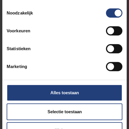
Plan je bezoek
Toestemmingsselectie
Noodzakelijk
Het Humanistisch Sculpturenpark is 24/7
toegankelijk en gratis te bezichtigen.
Voorkeuren
Er is parkeermogelijkheid en het terrein is
rolstoeltoegankelijk.
Statistieken
VUB Main Campus
Pleinlaan 2
Marketing
1050 Elsene
Informatie bij de sculpturen
Bij elke sculptuur vind je een QR-code die naar
Alles toestaan
een audiofragment verwijst. Open de QR-code
met je smartphone en ontdek alle verhalen.
Selectie toestaan
Breng een hoofdtelefoon mee voor meer
luistercomfort.