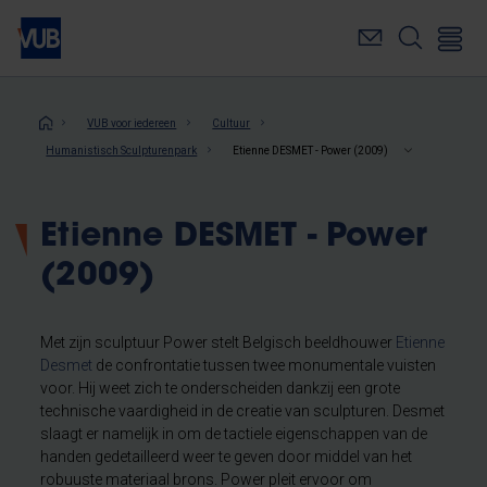
Overslaan
en
naar
de
inhoud
Kruimelpad
VUB voor iedereen
Cultuur
gaan
Humanistisch Sculpturenpark
Etienne DESMET - Power (2009)
Etienne DESMET - Power
(2009)
Met zijn sculptuur Power stelt Belgisch beeldhouwer
Etienne
Desmet
de confrontatie tussen twee monumentale vuisten
voor. Hij weet zich te onderscheiden dankzij een grote
technische vaardigheid in de creatie van sculpturen. Desmet
slaagt er namelijk in om de tactiele eigenschappen van de
handen gedetailleerd weer te geven door middel van het
robuuste materiaal brons. Power pleit ervoor om