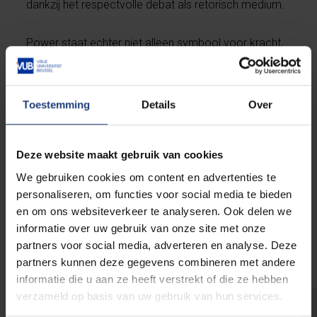
dankzij het respectvolle debat als retorisch medium.
Power staat echter niet alleen symbool voor kracht,
maar is daarnaast ook een toonbeeld van de
vriendschap. Waar men elkaar tot voor kort uit
beleefdheid een hand gaf als groet, geldt het geven
Toestemming
Details
Over
van een vuist als een eerder gemoedelijke,
kameraadschappelijke begroeting onder vrienden en
gelijkgezinden. Het geven van een vuist groeide de
Deze website maakt gebruik van cookies
voorbije jaren bovendien uit tot een ware
We gebruiken cookies om content en advertenties te
“coronagroet” als een hygiënisch alternatief voor het
personaliseren, om functies voor social media te bieden
traditionele schudden van de hand. Zo krijgt de
en om ons websiteverkeer te analyseren. Ook delen we
sculptuur vandaag een nieuwe, actuele
informatie over uw gebruik van onze site met onze
betekenislaag.
partners voor social media, adverteren en analyse. Deze
partners kunnen deze gegevens combineren met andere
informatie die u aan ze heeft verstrekt of die ze hebben
verzameld op basis van uw gebruik van hun services.