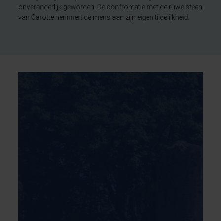
onveranderlijk geworden. De confrontatie met de ruwe steen
van Carotte herinnert de mens aan zijn eigen tijdelijkheid.