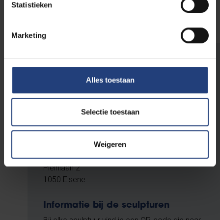
Statistieken
Getuigenis Eva JANSSENS
Marketing
Plan je bezoek
Alles toestaan
Het Humanistisch Sculpturenpark is 24/7
toegankelijk en gratis te bezichtigen.
Selectie toestaan
Er is parkeermogelijkheid en het terrein is
rolstoeltoegankelijk.
Weigeren
VUB Main Campus
Pleinlaan 2
1050 Elsene
Informatie bij de sculpturen