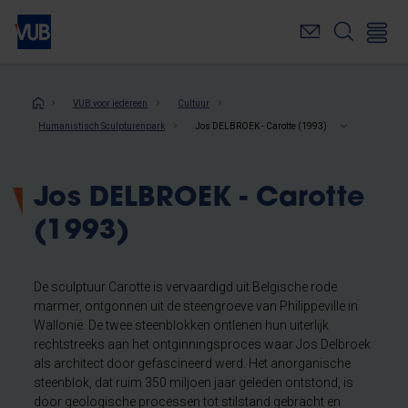
Overslaan
en
naar
de
inhoud
Kruimelpad
VUB voor iedereen
Cultuur
gaan
Humanistisch Sculpturenpark
Jos DELBROEK - Carotte (1993)
Jos DELBROEK - Carotte
(1993)
De sculptuur Carotte is vervaardigd uit Belgische rode
marmer, ontgonnen uit de steengroeve van Philippeville in
Wallonië. De twee steenblokken ontlenen hun uiterlijk
rechtstreeks aan het ontginningsproces waar Jos Delbroek
als architect door gefascineerd werd. Het anorganische
steenblok, dat ruim 350 miljoen jaar geleden ontstond, is
door geologische processen tot stilstand gebracht en