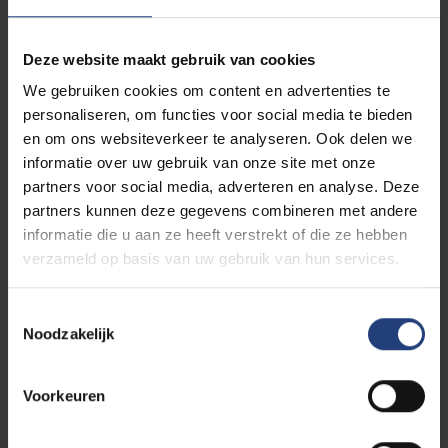
de steen mensen met hun eigen tijdelijkheid.
De sculptuur was eerst te zien op de tentoonstelling
Deze website maakt gebruik van cookies
Mens en Symbool, die in 1993 doorging in Bredene
We gebruiken cookies om content en advertenties te
en gecureerd werd door Willem Elias. Na die
personaliseren, om functies voor social media te bieden
tentoonstelling nam de VUB Carotte in langdurig
en om ons websiteverkeer te analyseren. Ook delen we
bruikleen. De officiële inhuldiging van het kunstwerk
informatie over uw gebruik van onze site met onze
op de campus vond pas op 18 mei 1995 plaats,
partners voor social media, adverteren en analyse. Deze
tijdens de viering van het 25-jarige bestaan van de
partners kunnen deze gegevens combineren met andere
universiteit.
informatie die u aan ze heeft verstrekt of die ze hebben
verzameld op basis van uw gebruik van hun services.
Toestemmingsselectie
Noodzakelijk
Luisterfragment
Voorkeuren