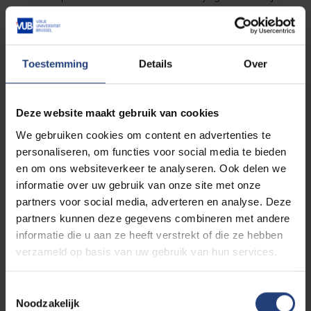
de VUB. Ook in het materiaal waaruit het kunstwerk
vervaardigd is, schuilt er een verband met de
universiteit. De chemische verbinding van het
Vubonite, een keramisch polyester, werd in de jaren
Toestemming
Details
Over
‘80 namelijk aan de universiteit ontwikkeld. In 2006
gebruikte Vandendorpe het materiaal bij het maken
van Denker In Alle Staten, die hij afwerkte met een
Deze website maakt gebruik van cookies
glanzende, rode laklaag.
We gebruiken cookies om content en advertenties te
personaliseren, om functies voor social media te bieden
De sculptuur werd in 2007 op de campus geplaatst
en om ons websiteverkeer te analyseren. Ook delen we
naar aanleiding van de viering van 150 jaar Vlaamse
informatie over uw gebruik van onze site met onze
studenten in Brussel. Het initiatief werd ondersteund
partners voor social media, adverteren en analyse. Deze
door de
Oudstudentenbond
, het Brussels Studenten
partners kunnen deze gegevens combineren met andere
Genootschap GTGV, de vzw
UPV
en de Dienst Cultuur
informatie die u aan ze heeft verstrekt of die ze hebben
van de VUB. De sculptuur herinnert ons eraan dat er
verzameld op basis van uw gebruik van hun services.
ook lang voor de oprichting van de VUB als
autonome Nederlandstalige universiteit al Vlaamse
Toestemmingsselectie
studenten in de hoofdstad aanwezig waren.
Noodzakelijk