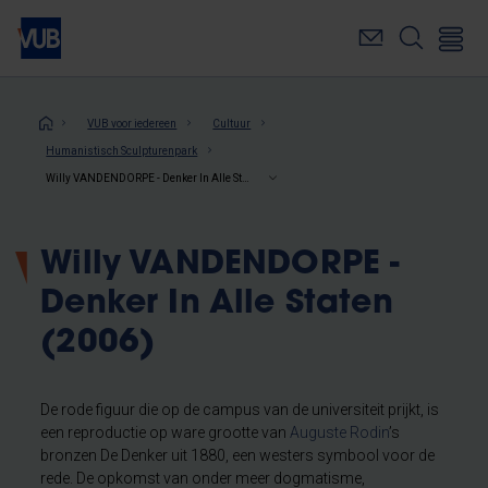
Overslaan
en
naar
de
inhoud
Kruimelpad
VUB voor iedereen
Cultuur
gaan
Humanistisch Sculpturenpark
Willy VANDENDORPE - Denker In Alle Staten (2006)
Willy VANDENDORPE -
Denker In Alle Staten
(2006)
De rode figuur die op de campus van de universiteit prijkt, is
een reproductie op ware grootte van
Auguste Rodin
’s
bronzen De Denker uit 1880, een westers symbool voor de
rede. De opkomst van onder meer dogmatisme,