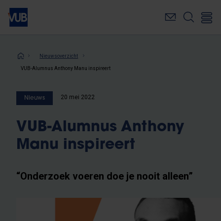
Overslaan
en
naar
de
inhoud
Kruimelpad
Nieuwsoverzicht
gaan
VUB-Alumnus Anthony Manu inspireert
20 mei 2022
Nieuws
VUB-Alumnus Anthony
Manu inspireert
“Onderzoek voeren doe je nooit alleen”