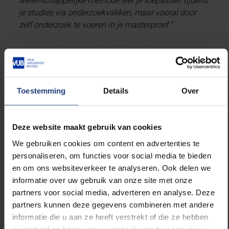
wetenschappelijke methode leer je toepassen tijdens
je studies via onderzoekvakken, maar vooral door
zelf onderzoek te voeren in je masterproef.”
Onderzoek voeren doe je niet alleen
Onderzoek voeren mag dan misschien wel eenzaam
Toestemming
Details
Over
lijken, dat is het zeker niet altijd. Als onderzoeker
maak je deel uit van een groot netwerk
academici die elkaar ontmoeten, tips geven
Deze website maakt gebruik van cookies
en ideeën uitwisselen. Anthony ervaart het als een
uitdaging om te communiceren over zijn
We gebruiken cookies om content en advertenties te
onderzoek met anderen. Hij gaat regelmatig naar
personaliseren, om functies voor social media te bieden
conferenties en krijgt daar de kans om auteurs
en om ons websiteverkeer te analyseren. Ook delen we
van belangrijke wetenschappelijke werken in
informatie over uw gebruik van onze site met onze
levenden lijve te ontmoeten. Dat is een kans die je
partners voor social media, adverteren en analyse. Deze
volgens hem moet ten volle moet
partners kunnen deze gegevens combineren met andere
benutten. Bovendien beklemt Anthony dat
informatie die u aan ze heeft verstrekt of die ze hebben
onderzoekers op een bepaalde manier ook