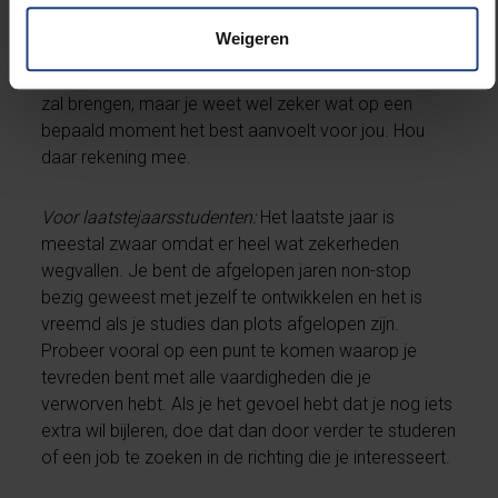
je carrière, maar maakt er al deel van uit. Kijk ieder
Weigeren
jaar naar wat je op dat moment het best lijkt om te
doen. Je kan er nooit zeker van zijn wat de toekomst
zal brengen, maar je weet wel zeker wat op een
bepaald moment het best aanvoelt voor jou. Hou
daar rekening mee.
Voor laatstejaarsstudenten:
Het laatste jaar is
meestal zwaar omdat er heel wat zekerheden
wegvallen. Je bent de afgelopen jaren non-stop
bezig geweest met jezelf te ontwikkelen en het is
vreemd als je studies dan plots afgelopen zijn.
Probeer vooral op een punt te komen waarop je
tevreden bent met alle vaardigheden die je
verworven hebt. Als je het gevoel hebt dat je nog iets
extra wil bijleren, doe dat dan door verder te studeren
of een job te zoeken in de richting die je interesseert.