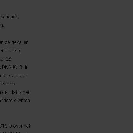
orkomende
jn.
van de gevallen
ren die bij
 er 23
t, DNAJC13. In
nctie van een
het soms
el, dat is het
ndere eiwitten
C13 is over het