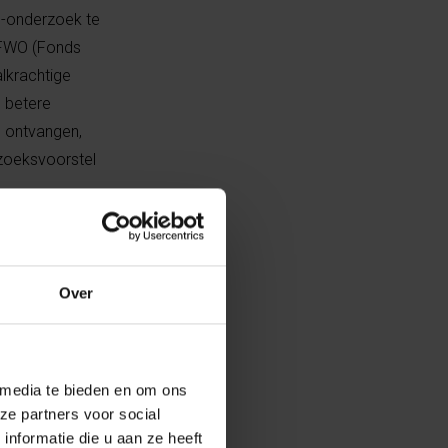
D-onderzoek te
 FWO (Fonds
alkrachtige
e betere
s ontvangen,
rzoeksvoorstel
Over
urs had ik
 media te bieden en om ons
n de FWO-
ze partners voor social
et kunnen
nformatie die u aan ze heeft