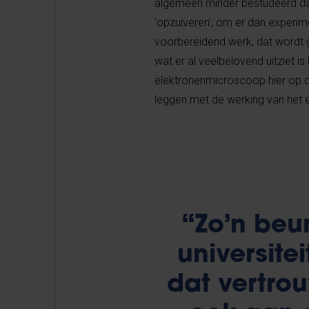
algemeen minder bestudeerd dan
‘opzuiveren’, om er dan experim
voorbereidend werk, dat wordt ge
wat er al veelbelovend uitziet is
elektronenmicroscoop hier op d
leggen met de werking van het e
“Zo’n beu
universitei
dat vertrou