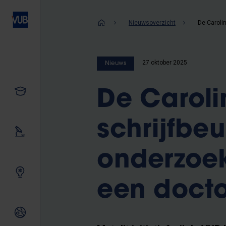
Overslaan
en
Kruimelpad
Nieuwsoverzicht
naar
de
inhoud
27 oktober 2025
Nieuws
gaan
Studeren
De Caroli
schrijfbeu
Ons onderzoek
onderzoek
Samen innoveren
een doct
Internationale relaties