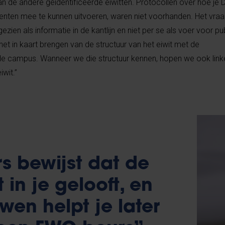
 de andere geïdentificeerde eiwitten. Protocollen over hoe je
enten mee te kunnen uitvoeren, waren niet voorhanden. Het vraa
zien als informatie in de kantlijn en niet per se als voer voor pu
 het in kaart brengen van de structuur van het eiwit met de
e campus. Wanneer we die structuur kennen, hopen we ook link
iwit.”
rs bewijst dat de
t in je gelooft, en
wen helpt je later