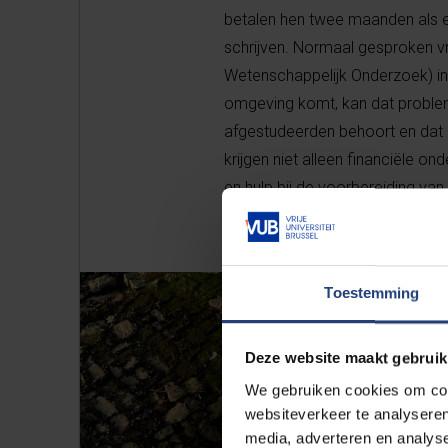
betalen hen twee maanden als e
schrijven. Normaal gesproken v
Wetenschappelijk Onderzoek) in d
omgeving komt, kan dat problema
afgestudeerden behoort en dat 
krijgen niet alleen financiële o
en hulp bij de voorbereiding va
Toestemming
Deze website maakt gebruik
We gebruiken cookies om cont
websiteverkeer te analyseren
media, adverteren en analys