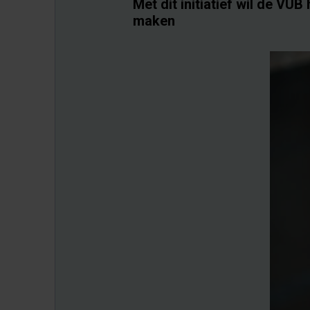
Met dit initiatief wil de VU
maken