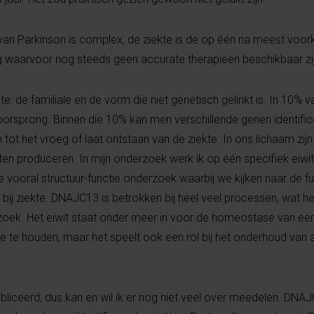
van Parkinson is complex, de ziekte is de op één na meest vo
 waarvoor nog steeds geen accurate therapieën beschikbaar zi
te: de familiale en de vorm die niet genetisch gelinkt is. In 10% 
orsprong. Binnen die 10% kan men verschillende genen identifice
tot het vroeg of laat ontstaan van de ziekte. In ons lichaam zijn
tten produceren. In mijn onderzoek werk ik op één specifiek eiwi
ooral structuur-functie onderzoek waarbij we kijken naar de fu
 bij ziekte. DNAJC13 is betrokken bij heel veel processen, wat 
ek. Het eiwit staat onder meer in voor de homeostase van een c
te houden, maar het speelt ook een rol bij het onderhoud van a
publiceerd, dus kan en wil ik er nog niet veel over meedelen. DNAJ