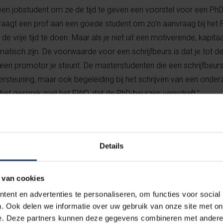
en jobstudent om ze de tijd te geven een voorstel voor een Ph
raagt een prof aan een goede student om zo’n aanvraag bij het
e vrije tijd te doen. Maar als je niet uit een motiverende, kapita
tisch zijn. De voorwaarde voor een schrijfbeurs is dat je tot d
een promotor je steunt. De masterstudenten die een schrijfbeur
ndersteuning, maar ook begeleiding bij het schrijven van een onde
n het gesprek met het FWO, dat de PhD-beurzen verschaft.”
Details
“Zonder die be
 van cookies
ent en advertenties te personaliseren, om functies voor social
mijn thesis e
. Ook delen we informatie over uw gebruik van onze site met on
aanvraag ni
e. Deze partners kunnen deze gegevens combineren met andere i