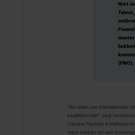
Niet ie
Talent,
ontbre
Pauwels
master
hebben 
kunnen
(FWO).
“We willen ons internationaler o
kwaliteitsvoller”, zegt Vicerec
Caroline Pauwels schrijfbeurs in
steun hebben om een doctoraats