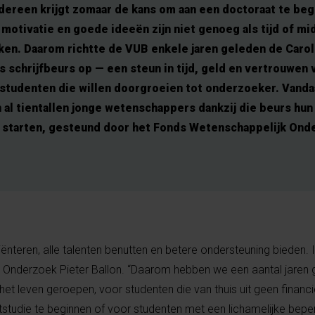
dereen krijgt zomaar de kans om aan een doctoraat te beg
 motivatie en goede ideeën zijn niet genoeg als tijd of m
ken. Daarom richtte de VUB enkele jaren geleden de Carol
 schrijfbeurs op — een steun in tijd, geld en vertrouwen 
studenten die willen doorgroeien tot onderzoeker. Vand
al tientallen jonge wetenschappers dankzij die beurs hun
 starten, gesteund door het Fonds Wetenschappelijk Ond
riënteren, alle talenten benutten en betere ondersteuning bieden. 
tor Onderzoek Pieter Ballon. “Daarom hebben we een aantal jaren
 het leven geroepen, voor studenten die van thuis uit geen financ
tudie te beginnen of voor studenten met een lichamelijke bepe