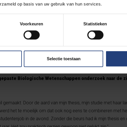
erzameld op basis van uw gebruik van hun services.
maken dat
Voorkeuren
Statistieken
Selectie toestaan
n schrijfbeurs in 2021 en behaalde een FWO-beurs een jaa
egepaste Biologische Wetenschappen onderzoek naar de z
hil gemaakt. Door de aard van mijn thesis, mijn studie met haar 
werd het te moeilijk om dat ook nog eens te combineren met het
dentenjob in de avond. Zonder die beurs had ik mijn thesis en
aar. Het zou praktisch gezien gewoon niet gelukt zijn.”