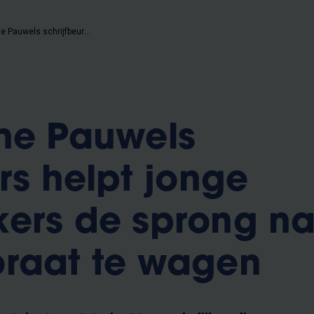
De Caroline Pauwels schrijfbeurs helpt jonge onderzoekers de sprong naar een doctoraat te wagen
ne Pauwels
rs helpt jonge
ers de sprong na
oraat te wagen