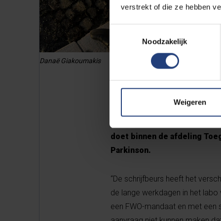
verstrekt of die ze hebben v
Toestemmingsselectie
Noodzakelijk
Danaë Giakoumakis
Weigeren
Danaë Giakoumakis ontving ee
doet binnen de afdeling To
Parkinson.
“De schrijfbeurs heeft het versc
de lange werkdagen in het labo 
een FWO-mandaat en met een stu
aanvraag niet kunnen maken dat j