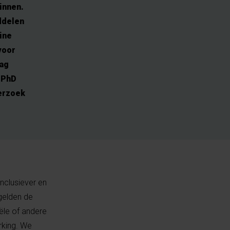
innen.
iddelen
ine
voor
aag
 PhD
erzoek
Inclusiever en
 gelden de
iële of andere
rking. We