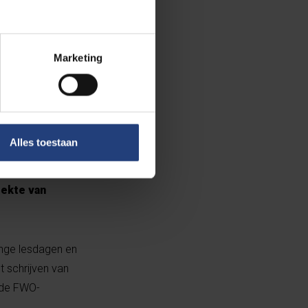
 jaar”
Marketing
Alles toestaan
r later.
Zij
iekte van
lange lesdagen en
 schrijven van
 de FWO-