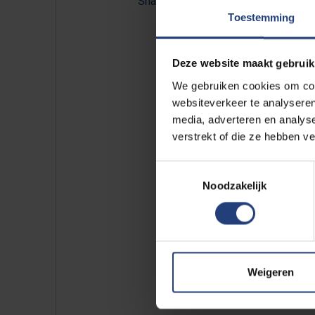
Share:
Toestemming
Deze website maakt gebruik
Houd er rekening mee dat je 
We gebruiken cookies om cont
gemakkelijke en liefst platt
websiteverkeer te analyseren
andere
praktische tips
en het
media, adverteren en analys
verstrekt of die ze hebben v
Foto’s: © VUB / Thierry Geene
Toestemmingsselectie
Noodzakelijk
Weigeren