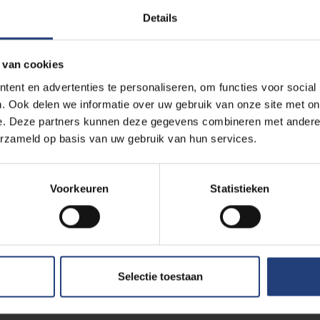
Details
 van cookies
naar een openluchtfestival op een historische site gaat. 
ent en advertenties te personaliseren, om functies voor social
e schoenen aan, zodat de kasseien je geen parten spelen. 
. Ook delen we informatie over uw gebruik van onze site met on
bereikbaarheidsadvies
.
e. Deze partners kunnen deze gegevens combineren met andere i
erzameld op basis van uw gebruik van hun services.
n
Voorkeuren
Statistieken
Lees m
Selectie toestaan