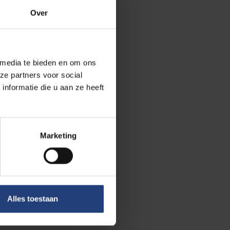
Over
Doe
 media te bieden en om ons
Lees er ook de
ze partners voor social
nformatie die u aan ze heeft
Marketing
eer over:
Universiteit
Alles toestaan