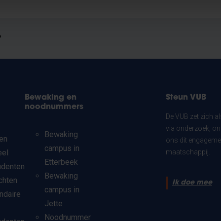
?
Bewaking en
Steun VUB
noodnummers
De VUB zet zich a
via onderzoek, on
Bewaking
en
ons dit engagemen
campus in
eel
maatschappij.
Etterbeek
udenten
Bewaking
chten
Ik doe mee
campus in
ndaire
Jette
Noodnummer