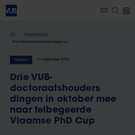
Overslaan
en
naar
de
inhoud
Kruimelpad
Nieuwsoverzicht
gaan
Drie VUB-doctoraatshouders dingen in oktober mee naar felbegeerde Vlaamse PhD Cup
11 september 2023
Nieuws
Drie VUB-
doctoraatshouders
dingen in oktober mee
naar felbegeerde
Vlaamse PhD Cup