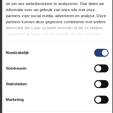
en om ons websiteverkeer te analyseren. Ook delen we
te inspireren om wetenschapper te worden."
informatie over uw gebruik van onze site met onze
partners voor social media, adverteren en analyse. Deze
partners kunnen deze gegevens combineren met andere
Annelies Augustyns:
Letterkunde
informatie die u aan ze heeft verstrekt of die ze hebben
verzameld op basis van uw gebruik van hun services.
Toestemmingsselectie
Noodzakelijk
Voorkeuren
Statistieken
Marketing
© Kevin Faingnaert