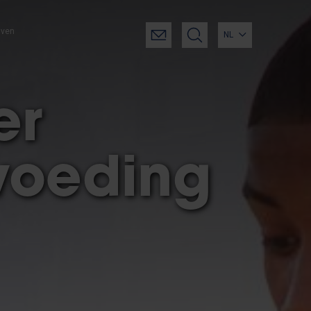
jven
NL
er
voeding