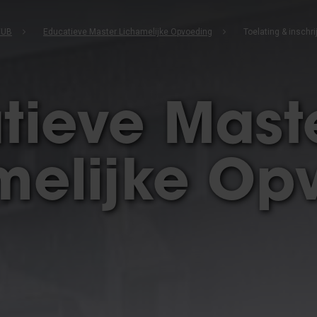
VUB
Educatieve Master Lichamelijke Opvoeding
Toelating & inschri
tieve Mast
melijke Op