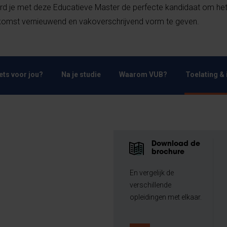
d je met deze Educatieve Master de perfecte kandidaat om he
omst vernieuwend en vakoverschrijvend vorm te geven.
Iets voor jou?
Na je studie
Waarom VUB?
Toelating & 
Download de
brochure
En vergelijk de
verschillende
opleidingen met elkaar.