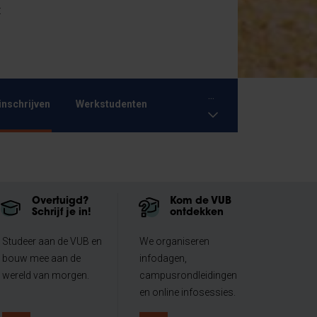
t
...
inschrijven
Werkstudenten
Overtuigd?
Kom de VUB
Schrijf je in!
ontdekken
Studeer aan de VUB en
We organiseren
bouw mee aan de
infodagen,
wereld van morgen.
campusrondleidingen
en online infosessies.