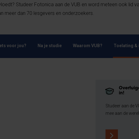
ïnvloedt? Studeer Fotonica aan de VUB en word meteen ook lid v
van meer dan 70 lesgevers en onderzoekers.
Iets voor jou?
Na je studie
Waarom VUB?
Toelating & 
Overtuigd
in!
Studeer aan de 
mee aan de were