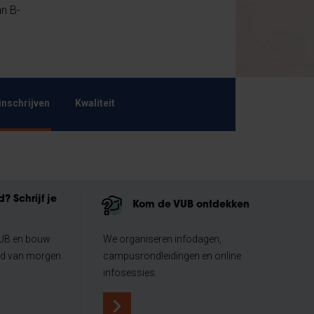
an B-
inschrijven
Kwaliteit
? Schrijf je
Kom de VUB ontdekken
VUB en bouw
We organiseren infodagen,
ld van morgen.
campusrondleidingen en online
infosessies.