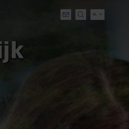
NL
ijk