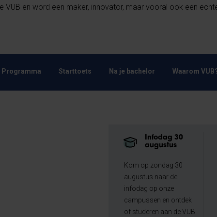
 VUB en word een maker, innovator, maar vooral ook een echt
Programma
Starttoets
Na je bachelor
Waarom VUB
Infodag 30
augustus
Kom op zondag 30
augustus naar de
infodag op onze
campussen en ontdek
of studeren aan de VUB