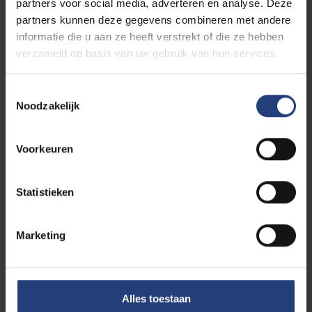
partners voor social media, adverteren en analyse. Deze
Praktische info voor je
partners kunnen deze gegevens combineren met andere
inschrijving
informatie die u aan ze heeft verstrekt of die ze hebben
verzameld op basis van uw gebruik van hun services.
Welke documenten heb je
Toestemmingsselectie
nodig?
Noodzakelijk
Voorkeuren
Deadlines
Statistieken
Studiegeld en financiële
Marketing
steun
Alles toestaan
Studiegeld berekenen