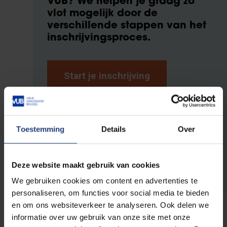
VUB?
We helpen je graag zo
vlot mogelijk door de
verschillende stappen van het
inschrijvingsproces.
Start je inschrijving
Vragen over de
inschrijvingsprocedure?
Toestemming
Details
Over
Ontdek handige tips, een stap-voor-stap
gids om je in te schrijven en vind een
antwoord op de meestgestelde vragen.
Deze website maakt gebruik van cookies
We gebruiken cookies om content en advertenties te
personaliseren, om functies voor social media te bieden
en om ons websiteverkeer te analyseren. Ook delen we
informatie over uw gebruik van onze site met onze