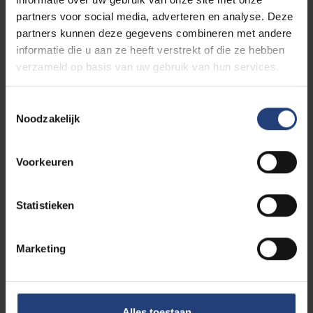
partners voor social media, adverteren en analyse. Deze
partners kunnen deze gegevens combineren met andere
informatie die u aan ze heeft verstrekt of die ze hebben
verzameld op basis van uw gebruik van hun services.
Toestemmingsselectie
Studenten
Noodzakelijk
Gepassioneerde sprekers, beklijvende
boodschappen
Students’ Speakers Corner* geeft studenten al acht
Voorkeuren
jaar een podium
Statistieken
Marketing
Alles toestaan