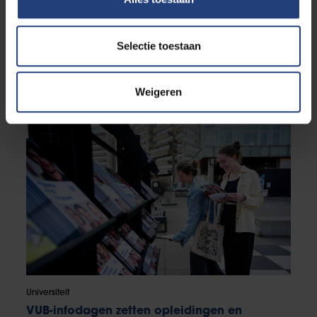
Selectie toestaan
Studenten
“Een kot vinden mag geen strijd zijn”
Nieuw diensthoofd Britt Vandesonneville wil
Weigeren
studentenhuisvesting toegankelijker maken
Universiteit
VUB-infodagen zetten opleidingen en