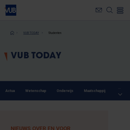
Overslaan
en
naar
de
inhoud
Kruimelpad
VUB TODAY
Studenten
gaan
VUB TODAY
...
Actua
Wetenschap
Onderwijs
Maatschappij
NIEUWS OVER EN VOOR