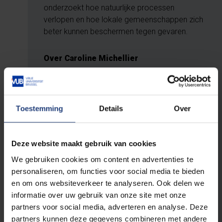
onderzoekt hoe natuurlijke processen
verlopen en hoe lokale gemeenschappen zich
beter kunnen beschermen tegen gevaren.
Over Caroline Michellier
Caroline Michellier is geograaf, gespecialiseerd
in kwetsbaarheids- en risicoanalyse rond geo-
hydrologische gevaren in gebieden met weinig
Toestemming
Details
Over
data, vooral in Centraal-Afrika. Haar huidige
onderzoek steunt op een transdisciplinaire
Deze website maakt gebruik van cookies
aanpak, met een combinatie van veldwerk,
citizen science en nauwe samenwerking met
We gebruiken cookies om content en advertenties te
lokale partners. Ze is halftijds senior
personaliseren, om functies voor social media te bieden
onderzoeker aan het Departement
en om ons websiteverkeer te analyseren. Ook delen we
Aardwetenschappen van het Koninklijk
informatie over uw gebruik van onze site met onze
Museum voor Midden-Afrika
partners voor social media, adverteren en analyse. Deze
(Onderzoekseenheid Natuurrisico’s) en halftijds
partners kunnen deze gegevens combineren met andere