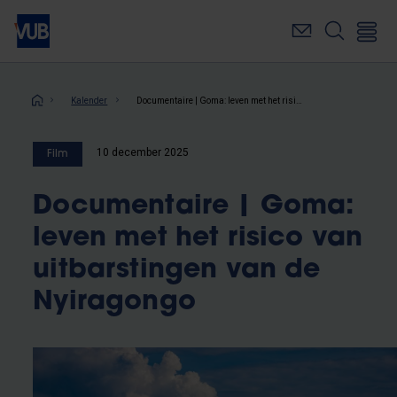
Overslaan
en
naar
de
inhoud
Kruimelpad
Kalender
Documentaire | Goma: leven met het risico van uitbarstingen van de Nyiragongo
gaan
10 december 2025
Film
Documentaire | Goma:
leven met het risico van
uitbarstingen van de
Nyiragongo