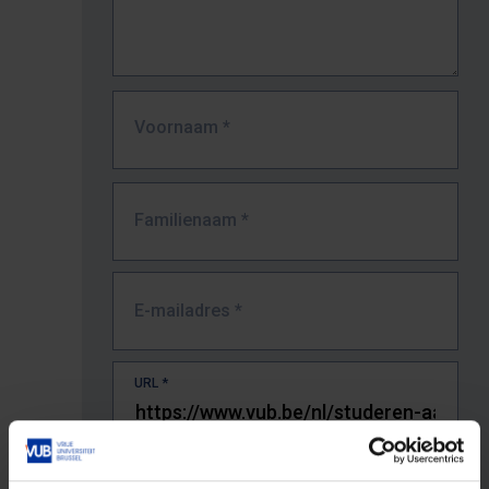
Voornaam
*
Familienaam
*
E-mailadres
*
URL
*
De volledige URL van de pagina waar je de fout zag.
Bv. https://www.vub.be/nl/studeren-aan-de-vub/alle-