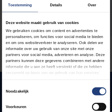
opleidingen
Toestemming
Details
Over
Deze website maakt gebruik van cookies
We gebruiken cookies om content en advertenties te
personaliseren, om functies voor social media te bieden
en om ons websiteverkeer te analyseren. Ook delen we
informatie over uw gebruik van onze site met onze
partners voor social media, adverteren en analyse. Deze
partners kunnen deze gegevens combineren met andere
informatie die u aan ze heeft verstrekt of die ze hebben
verzameld op basis van uw gebruik van hun services.
Toestemmingsselectie
Noodzakelijk
Snel naar
Webmail
Voorkeuren
Jobs