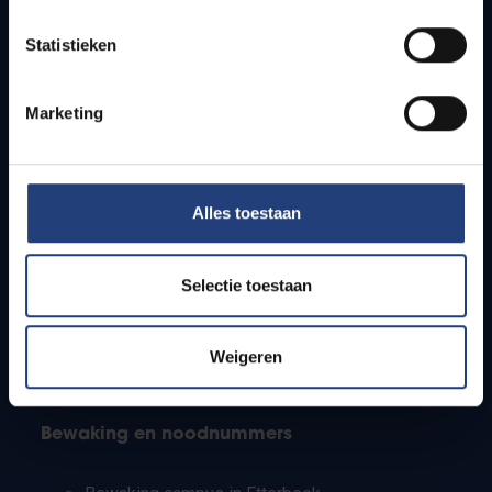
Lesroosters
Statistieken
Bereikbaarheid
Onderzoeksgroepen
Campusfaciliteiten
Marketing
Info voor
Alles toestaan
Pers
Studenten
Personeel
Selectie toestaan
PhD-studenten
Leerkrachten en secundaire scholen
Werkstudenten
Weigeren
Internationale studenten
Bewaking en noodnummers