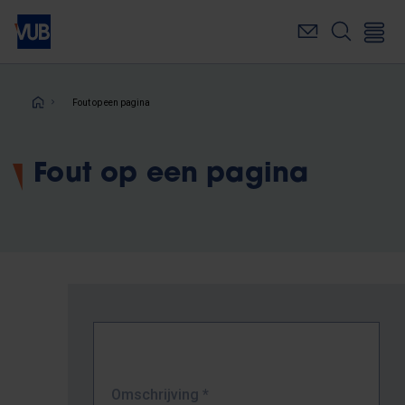
Overslaan
en
naar
de
inhoud
Kruimelpad
Fout op een pagina
gaan
Fout op een pagina
Omschrijving
*