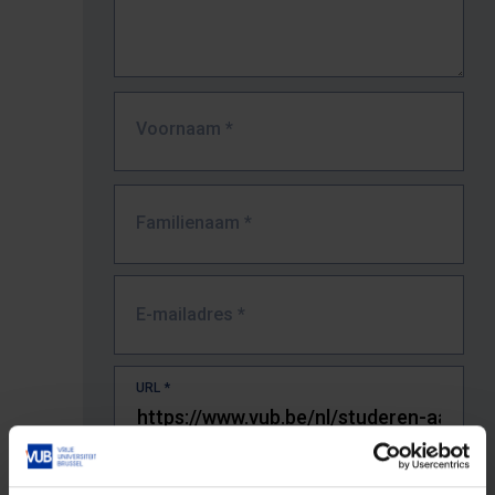
Voornaam
*
Familienaam
*
E-mailadres
*
URL
*
De volledige URL van de pagina waar je de fout zag.
Bv. https://www.vub.be/nl/studeren-aan-de-vub/alle-