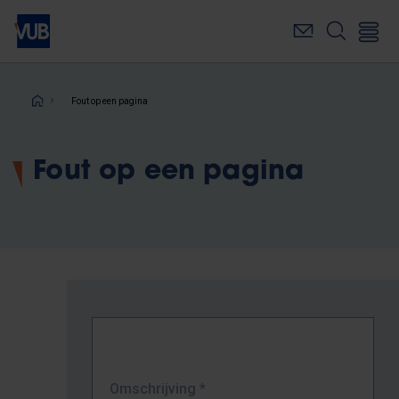
Overslaan
en
naar
de
inhoud
Kruimelpad
Fout op een pagina
gaan
Fout op een pagina
Omschrijving
*