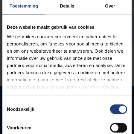
opleidingen
Toestemming
Details
Over
Deze website maakt gebruik van cookies
We gebruiken cookies om content en advertenties te
personaliseren, om functies voor social media te bieden
en om ons websiteverkeer te analyseren. Ook delen we
informatie over uw gebruik van onze site met onze
partners voor social media, adverteren en analyse. Deze
partners kunnen deze gegevens combineren met andere
informatie die u aan ze heeft verstrekt of die ze hebben
verzameld op basis van uw gebruik van hun services.
Toestemmingsselectie
Noodzakelijk
Snel naar
Webmail
Voorkeuren
Jobs